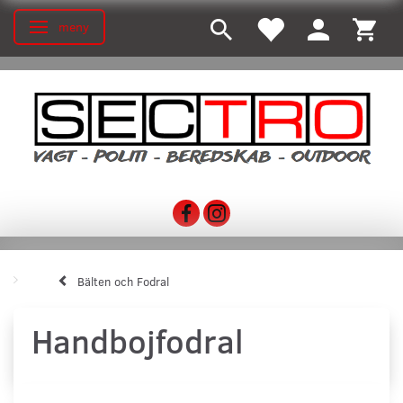
meny
Ändra navigering
Bälten och Fodral
Handbojfodral