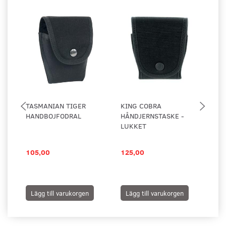
TASMANIAN TIGER
KING COBRA
TA
HANDBOJFODRAL
HÅNDJERNSTASKE -
HÅ
LUKKET
MO
105,00
125,00
26
Lägg till varukorgen
Lägg till varukorgen
L