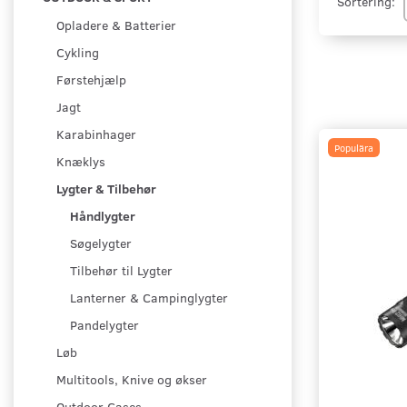
Sortering:
Opladere & Batterier
Cykling
Førstehjælp
Jagt
Karabinhager
Populära
Knæklys
Lygter & Tilbehør
Håndlygter
Søgelygter
Tilbehør til Lygter
Lanterner & Campinglygter
Pandelygter
Løb
Multitools, Knive og økser
Outdoor Cases