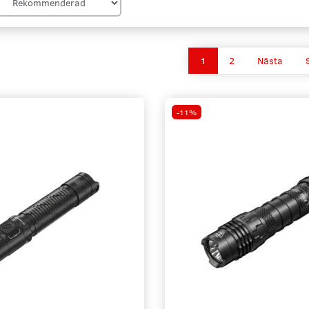
1
2
Nästa
-11%