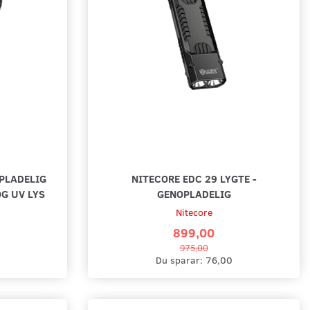
OPLADELIG
NITECORE EDC 29 LYGTE -
G UV LYS
GENOPLADELIG
Nitecore
899,00
975,00
Du sparar:
76,00
22 MINILYGTE - 100
NITECORE EDC 31 LYGTE -
GENOPLADELIG