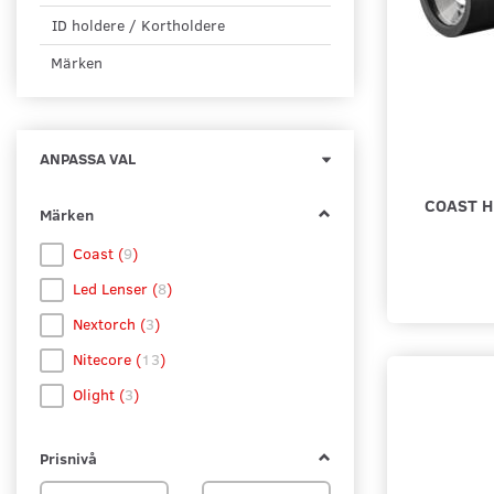
ID holdere / Kortholdere
Märken
Byt
ANPASSA VAL
filtret
COAST H
Märken
Coast
(
9
)
Led Lenser
(
8
)
Nextorch
(
3
)
Nitecore
(
13
)
Olight
(
3
)
Prisnivå