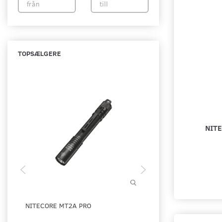
TOPSÆLGERE
NITE
NITECORE MT2A PRO
COAST HP7XDL HÅND
FOCUS