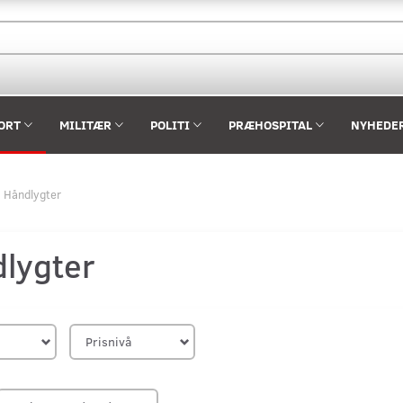
ORT
MILITÆR
POLITI
PRÆHOSPITAL
NYHEDE
Håndlygter
lygter
Prisnivå