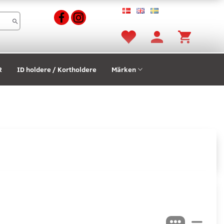
R
ID holdere / Kortholdere
Märken