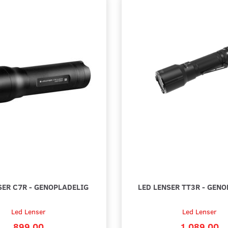
285,00
165,00
Lägg till varukorgen
Lägg ti
SER C7R - GENOPLADELIG
LED LENSER TT3R - GEN
Led Lenser
Led Lenser
899,00
1.089,00