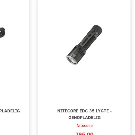
490,00
ll varukorgen
Lägg till varukorgen
OPLADELIG
NITECORE EDC 35 LYGTE -
GENOPLADELIG
Nitecore
795,00