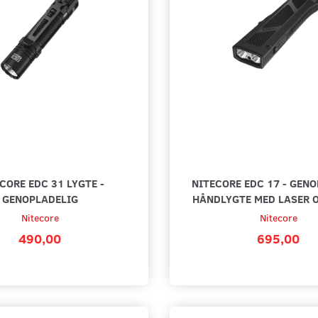
CORE EDC 31 LYGTE -
NITECORE EDC 17 - GEN
GENOPLADELIG
HÅNDLYGTE MED LASER O
Nitecore
Nitecore
490,00
695,00
LYGTE - MED
COAST HX5 FICKLAMPA
COAST G
LUMENS