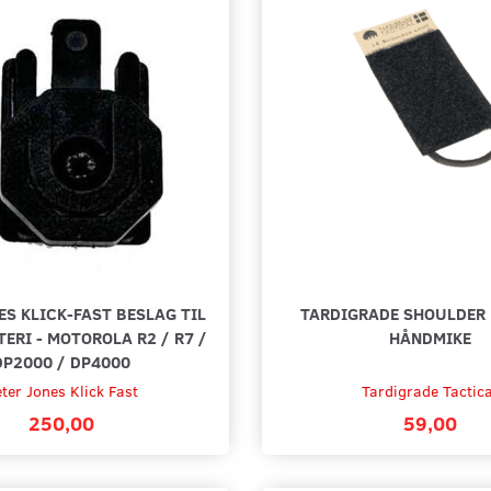
ES KLICK-FAST BESLAG TIL
TARDIGRADE SHOULDER 
ERI - MOTOROLA R2 / R7 /
HÅNDMIKE
DP2000 / DP4000
ter Jones Klick Fast
Tardigrade Tactica
250,00
59,00
 RADIOTASKE
HEAVY DUTY PLASTIC HOLDER TIL
PETER 
3550
MOTOROLA DP3441 / DP3661E
TIL SIN