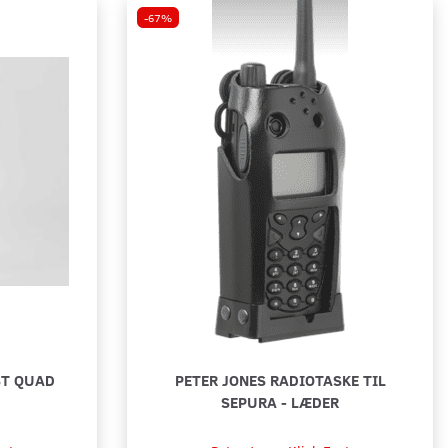
DP2000/DP3000/DP4000
-67%
69,00
ll varukorgen
Lägg till varukorgen
ST QUAD
PETER JONES RADIOTASKE TIL
SEPURA - LÆDER