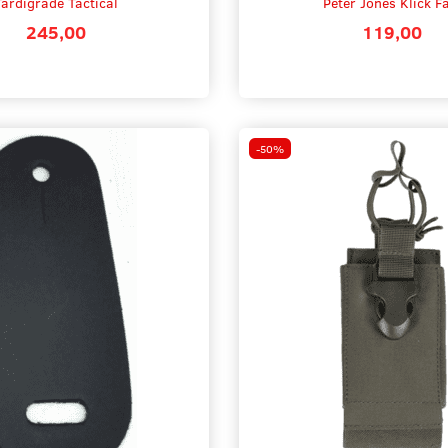
Tardigrade Tactical
Peter Jones Klick F
245,00
119,00
-50%