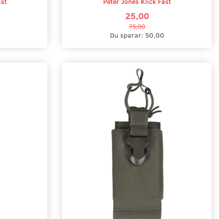
ast
Peter Jones Klick Fast
25,00
75,00
Du sparar:
50,00