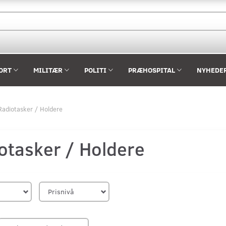
ORT
MILITÆR
POLITI
PRÆHOSPITAL
NYHEDE
Radiotasker / Holdere
otasker / Holdere
Prisnivå