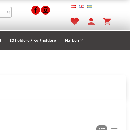
R
ID holdere / Kortholdere
Märken