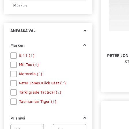
Märken
Byt
ANPASSA VAL
filtret
Märken
PETER JON
5.11
(
1
)
S
Mil-Tec
(
4
)
Motorola
(
3
)
Peter Jones Klick Fast
(
7
)
Tardigrade Tactical
(
2
)
Tasmanian Tiger
(
3
)
Prisnivå