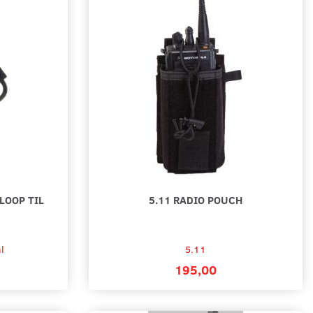
LOOP TIL
5.11 RADIO POUCH
l
5.11
195,00
JONES KLICK-FAST BESLAG
PETER JONES KLICK-FAST BESLAG
E RADIOBATTERI
TIL RADIOBATTERI - MOTOROLA