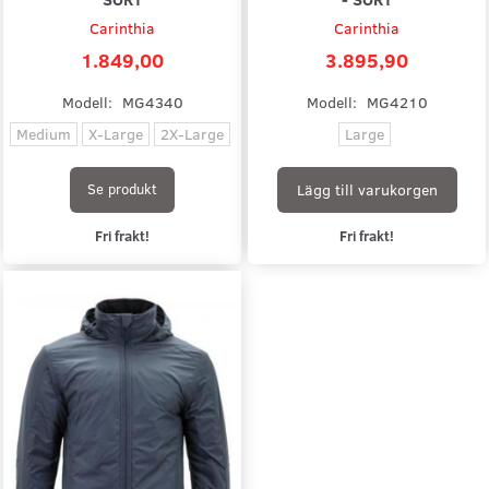
Carinthia
Carinthia
1.849,00
3.895,90
Modell:
MG4340
Modell:
MG4210
Medium
X-Large
2X-Large
Large
Lägg till varukorgen
Se produkt
Fri frakt!
Fri frakt!