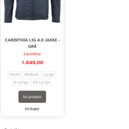
CARINTHIA LIG 4.0 JAKKE -
GRÅ
Carinthia
1.849,00
Small
Medium
Large
X-Large
2X-Large
Se produkt
Fri frakt!