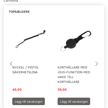
Carinthia
TOPSÆLGERE
NYCKEL / PISTOL
KORTHÅLLARE MED
KO
SÄKERHETSLINA
JOJO-FUNKTION MED
PL
HAKE TILL
KORTHÅLLARE
45,00
39,00
25
Lägg till varukorgen
Lägg till varukorgen
L