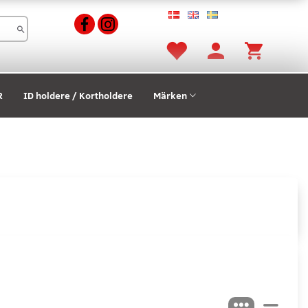
R
ID holdere / Kortholdere
Märken