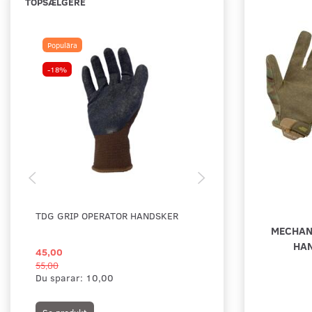
TOPSÆLGERE
Populära
-18%
TDG GRIP OPERATOR HANDSKER
MOG - 2NDSKIN SNI
MECHANI
HANDSKER
HAN
45,00
369,00
55,00
Du sparar:
10,00