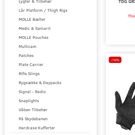
TDG GR
Lygter & Tilbehør
Lår Platform / Thigh Rigs
Tho
MOLLE Bælter
Medic & Samarit
MOLLE Pouches
Multicam
Patches
-16%
Plate Carrier
Rifle Slings
Rygsække & Daypacks
Signal - Radio
Snaplights
Våben Tilbehør
På Skydebanen
Hardcase Kufferter