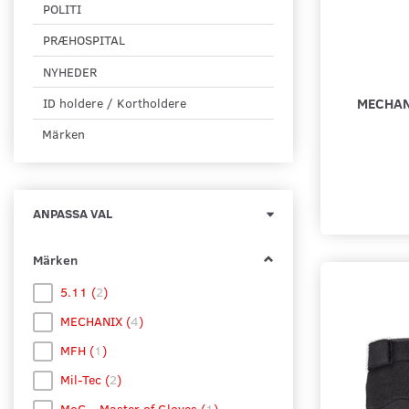
POLITI
PRÆHOSPITAL
NYHEDER
MECHANI
ID holdere / Kortholdere
Märken
Byt
ANPASSA VAL
filtret
Märken
5.11
(
2
)
MECHANIX
(
4
)
MFH
(
1
)
Mil-Tec
(
2
)
MoG - Master of Gloves
(
1
)