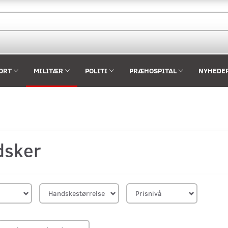
ORT
MILITÆR
POLITI
PRÆHOSPITAL
NYHEDE
dsker
Handskestørrelse
Prisnivå