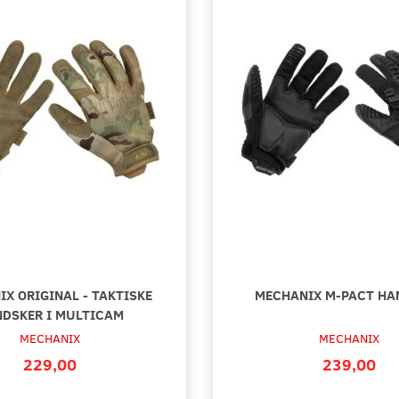
-50%
-16%
TSIKRE
MONTANE TRAIL HANDSKER
MECHANI
X ORIGINAL - TAKTISKE
MECHANIX M-PACT HA
SORT
DSKER I MULTICAM
249,50
249,00
MECHANIX
MECHANIX
499,00
295,00
Du sparar:
249,50
Du spar
229,00
239,00