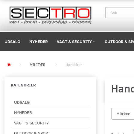
UDSALG
NYHEDER
VAGT & SECURITY
OUTDOOR & SP
MILITÆR
Handsker
Han
KATEGORIER
UDSALG
NYHEDER
Märken
VAGT & SECURITY
OUTDOOR & SPORT