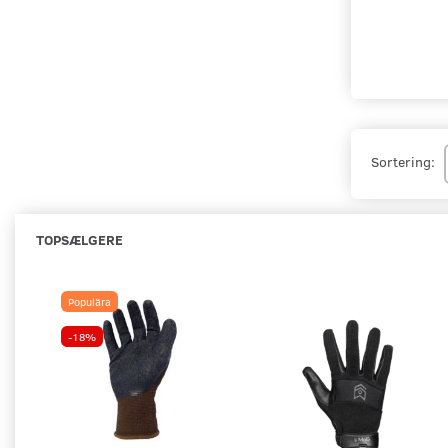
Sortering:
TOPSÆLGERE
Populära
-18%