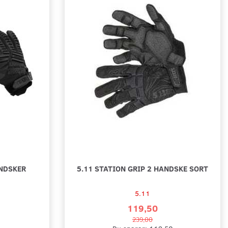
X SPECIALITY 0,5 MM -
MIL TEC COMBAT GLOVES M. TOUCH
NDSKER
5.11 STATION GRIP 2 HANDSKE SORT
79,00
5.11
ar:
46,00
119,50
239,00