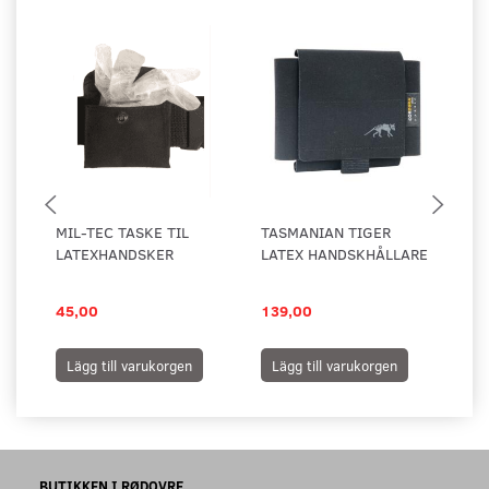
MIL-TEC TASKE TIL
TASMANIAN TIGER
5.
LATEXHANDSKER
LATEX HANDSKHÅLLARE
TA
LA
45,00
139,00
19
Lägg till varukorgen
Lägg till varukorgen
L
BUTIKKEN I RØDOVRE