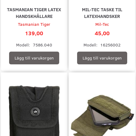
TASMANIAN TIGER LATEX
MIL-TEC TASKE TIL
HANDSKHÅLLARE
LATEXHANDSKER
Tasmanian Tiger
Mil-Tec
139,00
45,00
Modell:
7586.040
Modell:
16256002
Lägg till varukorgen
Lägg till varukorgen