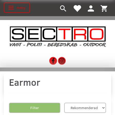
meny
Ändra navigering
Earmor
Filter