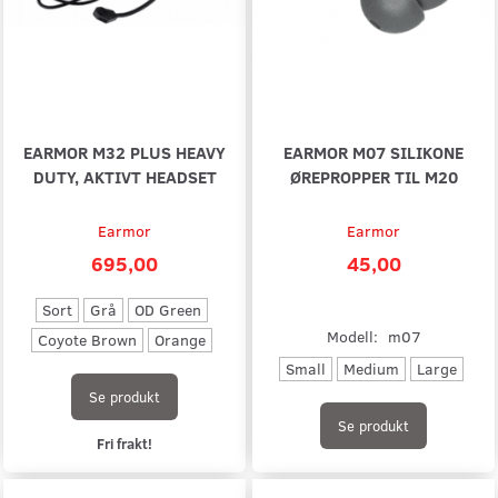
EARMOR M32 PLUS HEAVY
EARMOR M07 SILIKONE
DUTY, AKTIVT HEADSET
ØREPROPPER TIL M20
Earmor
Earmor
695,00
45,00
Sort
Grå
OD Green
Modell:
m07
Coyote Brown
Orange
Small
Medium
Large
Se produkt
Se produkt
Fri frakt!