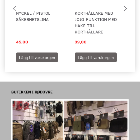
NYCKEL / PISTOL
KORTHÅLLARE MED
KO
SÄKERHETSLINA
JOJO-FUNKTION MED
PL
HAKE TILL
KORTHÅLLARE
45,00
39,00
25
Lägg till varukorgen
Lägg till varukorgen
L
BUTIKKEN I RØDOVRE