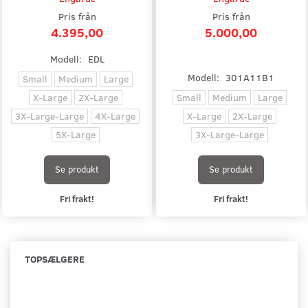
Pris från
Pris från
4.395,00
5.000,00
Modell:
EDL
Modell:
301A11B1
Small
Medium
Large
X-Large
2X-Large
Small
Medium
Large
3X-Large-Large
4X-Large
X-Large
2X-Large
5X-Large
3X-Large-Large
Se produkt
Se produkt
Fri frakt!
Fri frakt!
TOPSÆLGERE