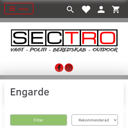
meny
Ändra navigering
Engarde
Filter