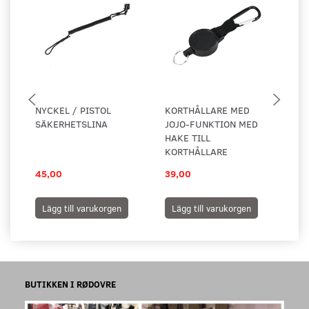
NYCKEL / PISTOL
KORTHÅLLARE MED
KO
SÄKERHETSLINA
JOJO-FUNKTION MED
PL
HAKE TILL
KORTHÅLLARE
45,00
39,00
25
Lägg till varukorgen
Lägg till varukorgen
L
BUTIKKEN I RØDOVRE