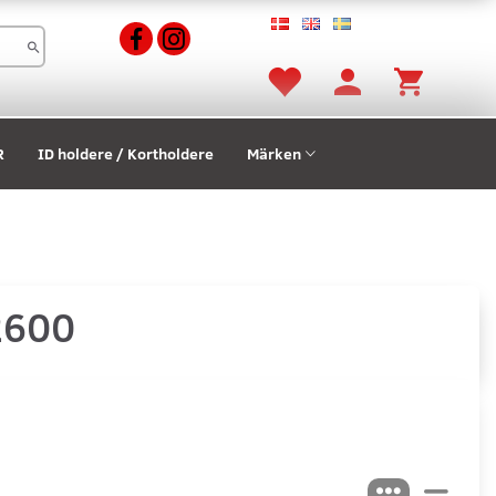
R
ID holdere / Kortholdere
Märken
 2600