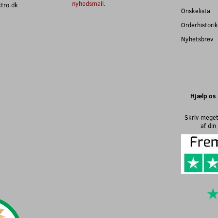
nyhedsmail.
ectro.dk
Önskelista
Orderhistorik
Nyhetsbrev
Hjælp os 
Skriv meget
af di