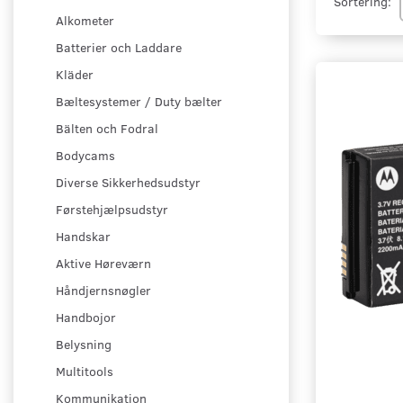
Sortering:
Alkometer
Batterier och Laddare
Kläder
Bæltesystemer / Duty bælter
Bälten och Fodral
Bodycams
Diverse Sikkerhedsudstyr
Førstehjælpsudstyr
Handskar
Aktive Høreværn
Håndjernsnøgler
Handbojor
Belysning
Multitools
Kommunikation