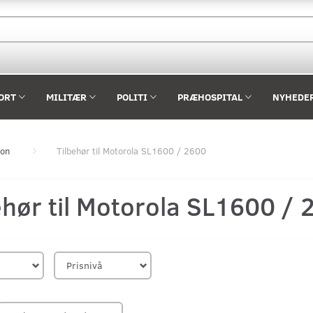
ORT
MILITÆR
POLITI
PRÆHOSPITAL
NYHEDE
ion
Tilbehør til Motorola SL1600 / 2600
ehør til Motorola SL1600 /
Prisnivå