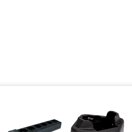
 SL1600,
MOTOROLA 6-PLADS LADER (SL1600
MOTORO
& SL2600)
& SL260
4.631,40
667,80
Lägg till varukorgen
Lägg ti