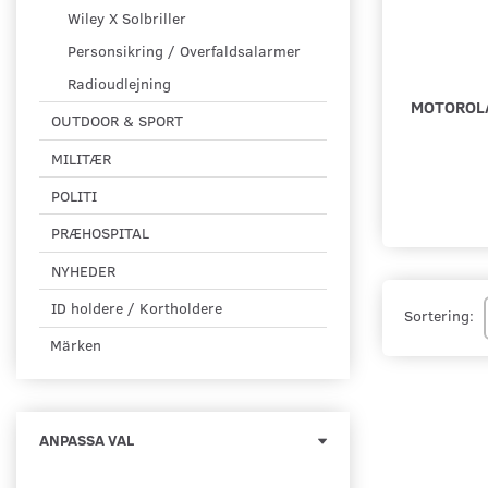
Wiley X Solbriller
Personsikring / Overfaldsalarmer
Radioudlejning
MOTOROLA
OUTDOOR & SPORT
MILITÆR
POLITI
PRÆHOSPITAL
NYHEDER
ID holdere / Kortholdere
Sortering:
Märken
Byt
ANPASSA VAL
filtret