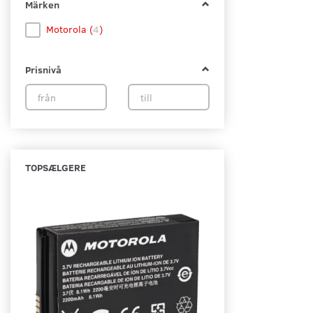
Märken
Motorola
(
4
)
Prisnivå
TOPSÆLGERE