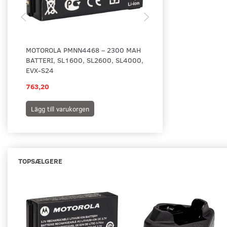
MOTOROLA PMNN4468 – 2300 MAH
MOTOROLA LADEKOP
BATTERI, SL1600, SL2600, SL4000,
SL2600
EVX-S24
763,20
567,00
Lägg till varukorgen
Lägg till varukorgen
TOPSÆLGERE