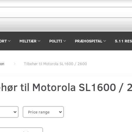
ORT
MILITÆR
POLITI
PRÆHOSPITAL
5.11 RE
ion
Tilbehør til Motorola SL1600 / 2600
ehør til Motorola SL1600 /
Price range