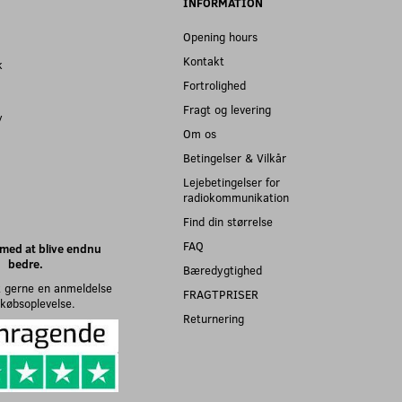
INFORMATION
Opening hours
Kontakt
k
Fortrolighed
Fragt og levering
y
Om os
Betingelser & Vilkår
Lejebetingelser for
radiokommunikation
Find din størrelse
FAQ
med at blive endnu
bedre.
Bæredygtighed
 gerne en anmeldelse
FRAGTPRISER
n købsoplevelse.
Returnering