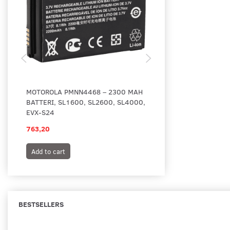
MOTOROLA PMNN4468 – 2300 MAH
MOTOROLA LADEKOP
BATTERI, SL1600, SL2600, SL4000,
SL2600
EVX-S24
763,20
567,00
Add to cart
Add to cart
BESTSELLERS