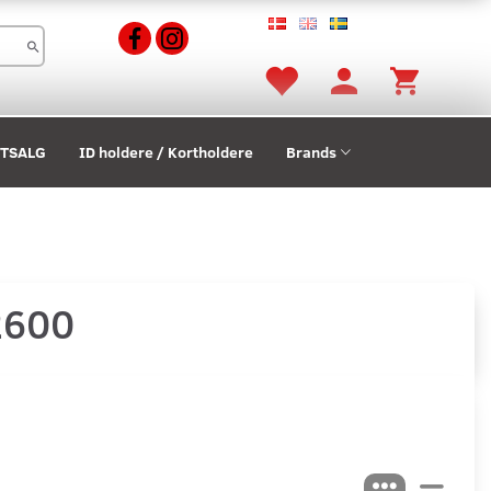
STSALG
ID holdere / Kortholdere
Brands
 2600