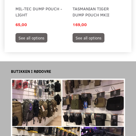
MIL-TEC DUMP POUCH -
TASMANIAN TIGER
TA
LIGHT
DUMP POUCH MKII
DU
65,00
169,00
95
See all options
See all options
S
BUTIKKEN I RØDOVRE