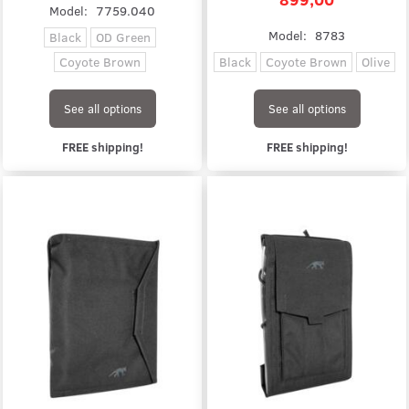
Model:
7759.040
Model:
8783
Black
OD Green
Coyote Brown
Black
Coyote Brown
Olive
See all options
See all options
FREE shipping!
FREE shipping!