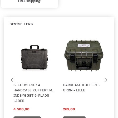
FREE shipping!
BESTSELLERS
SECCOM C5014
HARDCASE KUFFERT -
B&
HARDCASE KUFFERT M.
GRØN - LILLE
PL
INDBYGGET 6-PLADS
LADER
4.500,00
269,00
3.