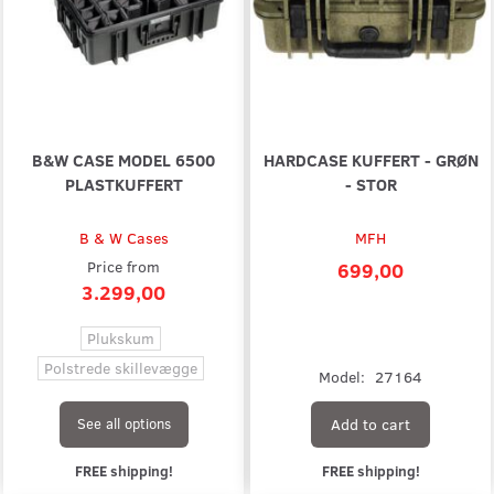
B&W CASE MODEL 6500
HARDCASE KUFFERT - GRØN
PLASTKUFFERT
- STOR
B & W Cases
MFH
Price from
699,00
3.299,00
Plukskum
Polstrede skillevægge
Model:
27164
Add to cart
See all options
FREE shipping!
FREE shipping!