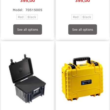
395,00
395,00
Model:
70515005
Red
Black
Red
Black
See all options
See all options