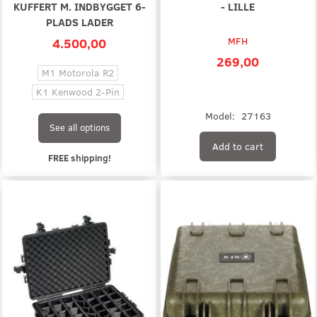
KUFFERT M. INDBYGGET 6-
- LILLE
PLADS LADER
4.500,00
MFH
269,00
M1 Motorola R2
K1 Kenwood 2-Pin
Model:
27163
See all options
Add to cart
FREE shipping!