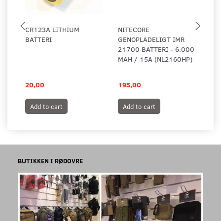
CR123A LITHIUM
NITECORE
NI
BATTERI
GENOPLADELIGT IMR
GE
21700 BATTERI - 6.000
BA
MAH / 15A (NL2160HP)
ME
US
20,00
195,00
14
Add to cart
Add to cart
A
BUTIKKEN I RØDOVRE