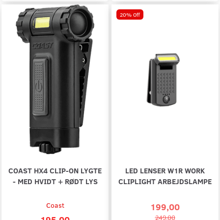
20% Off
COAST HX4 CLIP-ON LYGTE
LED LENSER W1R WORK
- MED HVIDT + RØDT LYS
CLIPLIGHT ARBEJDSLAMPE
Coast
199,00
195,00
249,00