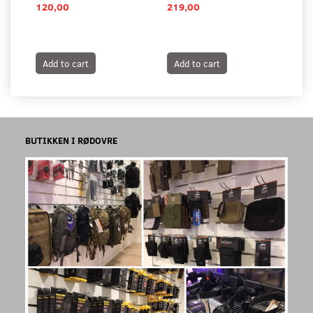
120,00
219,00
16
Add to cart
Add to cart
A
BUTIKKEN I RØDOVRE