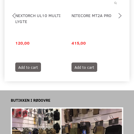
NEXTORCH UL10 MULTI
NITECORE MT2A PRO
CO
LYGTE
HÅ
FO
120,00
415,00
36
Add to cart
Add to cart
A
BUTIKKEN I RØDOVRE