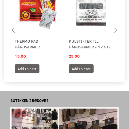
THERMO PAD
KULSTIFTER TIL
HÅ
HÅNDVARMER
HÅNDVARMER - 12 STK
KU
15,00
25,00
39
Add to cart
Add to cart
A
BUTIKKEN I RØDOVRE