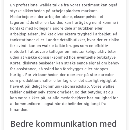
En professionel walkie talkie fra vores sortiment kan også
styrke sikkerheden på arbejdspladsen markant.
Medarbejdere, der arbejder alene, eksempelvis i et
lagerområde eller en kælder, kan hurtigt og nemt komme i
kontakt med kolleger i andre dele af butikken eller
arbejdspladsen, hvilket giver ekstra tryghed i arbejdet. På
tankstationer eller i andre detailbutikker, hvor der er risiko
for svind, kan en walkie talkie bruges som en effektiv
metode til at advare kolleger om mistænkelige aktiviteter
uden at vække opmærksomhed hos eventuelle butikstyve.
Korte, diskrete beskeder kan straks sende signal om behov
for assistance, så svind kan forebygges eller stoppes
hurtigt. For virksomheder, der opererer på store arealer
som produktionshaller eller lagre er det særligt vigtigt at
have et pålideligt kommunikationsredskab. Vores walkie
talkier dækker selv store områder, og det betyder, at du
kan være sikker på, at alle medarbejdere har mulighed for
at kommunikere – også når de befinder sig langt fra
hinanden.
Bedre kommunikation med