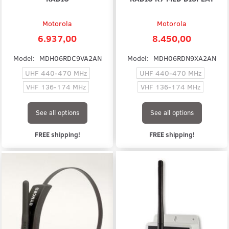
Motorola
Motorola
6.937,00
8.450,00
Model:
MDH06RDC9VA2AN
Model:
MDH06RDN9XA2AN
UHF 440-470 MHz
UHF 440-470 MHz
VHF 136-174 MHz
VHF 136-174 MHz
See all options
See all options
FREE shipping!
FREE shipping!