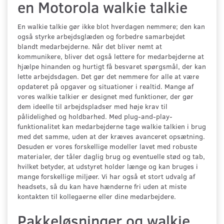
en Motorola walkie talkie
En walkie talkie gør ikke blot hverdagen nemmere; den kan
også styrke arbejdsglæden og forbedre samarbejdet
blandt medarbejderne. Når det bliver nemt at
kommunikere, bliver det også lettere for medarbejderne at
hjælpe hinanden og hurtigt få besvaret spørgsmål, der kan
lette arbejdsdagen. Det gør det nemmere for alle at være
opdateret på opgaver og situationer i realtid. Mange af
vores walkie talkier er designet med funktioner, der gør
dem ideelle til arbejdspladser med høje krav til
pålidelighed og holdbarhed. Med plug-and-play-
funktionalitet kan medarbejderne tage walkie talkien i brug
med det samme, uden at der kræves avanceret opsætning.
Desuden er vores forskellige modeller lavet med robuste
materialer, der tåler daglig brug og eventuelle stød og tab,
hvilket betyder, at udstyret holder længe og kan bruges i
mange forskellige miljøer. Vi har også et stort udvalg af
headsets, så du kan have hænderne fri uden at miste
kontakten til kollegaerne eller dine medarbejdere.
Pakkeløsninger og walkie