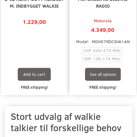
M. INDBYGGET WALKIE
RADIO
1.229,00
Motorola
4.349,00
Model:
MDH07RDC9VA1AN
UHF 440-470 MHz
VHF 136-174 MHz
Add to cart
See all options
FREE shipping!
FREE shipping!
Stort udvalg af walkie
talkier til forskellige behov