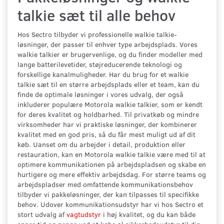
talkie sæt til alle behov
Hos Sectro tilbyder vi professionelle walkie talkie-
løsninger, der passer til enhver type arbejdsplads. Vores
walkie talkier er brugervenlige, og du finder modeller med
lange batterilevetider, støjreducerende teknologi og
forskellige kanalmuligheder. Har du brug for et walkie
talkie sæt til en større arbejdsplads eller et team, kan du
finde de optimale løsninger i vores udvalg, der også
inkluderer populære Motorola walkie talkier, som er kendt
for deres kvalitet og holdbarhed. Til privatkøb og mindre
virksomheder har vi praktiske løsninger, der kombinerer
kvalitet med en god pris, så du får mest muligt ud af dit
køb. Uanset om du arbejder i detail, produktion eller
restauration, kan en Motorola walkie talkie være med til at
optimere kommunikationen på arbejdspladsen og skabe en
hurtigere og mere effektiv arbejdsdag. For større teams og
arbejdspladser med omfattende kommunikationsbehov
tilbyder vi pakkeløsninger, der kan tilpasses til specifikke
behov. Udover kommunikationsudstyr har vi hos Sectro et
stort udvalg af
vagtudstyr
i høj kvalitet, og du kan både