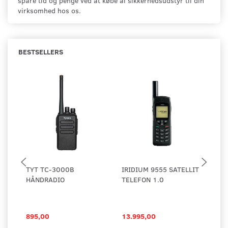
spare tid og penge ved at købe al sikkerhedsudstyr til din
virksomhed hos os.
BESTSELLERS
TYT TC-3000B
IRIDIUM 9555 SATELLIT
MO
HÅNDRADIO
TELEFON 1.0
RA
895,00
13.995,00
3.