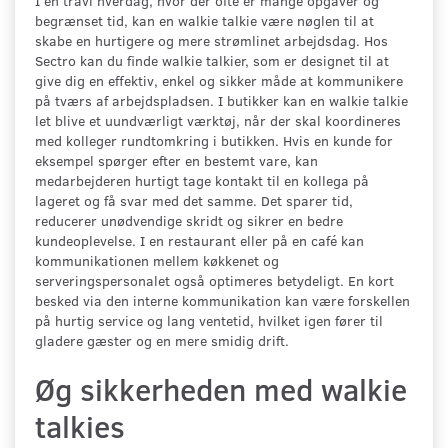
I en travl hverdag, hvor der ofte er mange opgaver og
begrænset tid, kan en walkie talkie være nøglen til at
skabe en hurtigere og mere strømlinet arbejdsdag. Hos
Sectro kan du finde walkie talkier, som er designet til at
give dig en effektiv, enkel og sikker måde at kommunikere
på tværs af arbejdspladsen. I butikker kan en walkie talkie
let blive et uundværligt værktøj, når der skal koordineres
med kolleger rundtomkring i butikken. Hvis en kunde for
eksempel spørger efter en bestemt vare, kan
medarbejderen hurtigt tage kontakt til en kollega på
lageret og få svar med det samme. Det sparer tid,
reducerer unødvendige skridt og sikrer en bedre
kundeoplevelse. I en restaurant eller på en café kan
kommunikationen mellem køkkenet og
serveringspersonalet også optimeres betydeligt. En kort
besked via den interne kommunikation kan være forskellen
på hurtig service og lang ventetid, hvilket igen fører til
gladere gæster og en mere smidig drift.
Øg sikkerheden med walkie
talkies