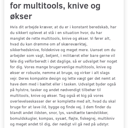
for multitools, knive og
økser
Hvis dit arbejde kræver, at du er i konstant beredskab, har
du sikkert oplevet at stå i en situation hvor, du har
manglet de rette multitools, knive og økser. Vi fører alt,
hvad du kan drømme om af skæreværktøj,
sikkerhedsknive, foldeknive og meget mere. Uanset om du
arbejder som vagt, betjent, i militæret eller bare gerne vil
føle dig velforberedt i det daglige, så er udvalget her noget
for dig. Vores mange brugervenlige multitools, knive og
økser er robuste, nemme at bruge, og virker i alt slags
vejr. Deres kompakte design og lette vægt gør det nemt at
have dem med i bæltet eller i tasken. Udvalget byder også
på hylstre, tasker og andet nødvendigt tilbehør til
multitools, knive og økser. Tag også et kig på vores
overlevelseskasser der er komplette med alt, hvad du skal
bruge for at lave ild, bygge og finde vej. I dem finder du
blandt andet ildsten, snor, lys, vandtætte tændstikker,
bomuldskugler, kompas, sysæt, fløjte, fiskegrej, multikniv
og meget andet til dig, der nødigt vil gå ned på udstyr.