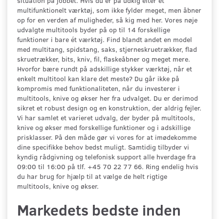
situation på jobbet. Hvis du er på udkig efter et
multifunktionelt værktøj, som ikke fylder meget, men åbner
op for en verden af muligheder, så kig med her. Vores nøje
udvalgte multitools byder på op til 14 forskellige
funktioner i bare ét værktøj. Find blandt andet en model
med multitang, spidstang, saks, stjerneskruetrækker, flad
skruetrækker, bits, kniv, fil, flaskeåbner og meget mere.
Hvorfor bære rundt på adskillige stykker værktøj, når et
enkelt multitool kan klare det meste? Du går ikke på
kompromis med funktionaliteten, når du investerer i
multitools, knive og økser her fra udvalget. Du er derimod
sikret et robust design og en konstruktion, der aldrig fejler.
Vi har samlet et varieret udvalg, der byder på multitools,
knive og økser med forskellige funktioner og i adskillige
prisklasser. På den måde gør vi vores for at imødekomme
dine specifikke behov bedst muligt. Samtidig tilbyder vi
kyndig rådgivning og telefonisk support alle hverdage fra
09:00 til 16:00 på tlf. +45 70 22 77 66. Ring endelig hvis
du har brug for hjælp til at vælge de helt rigtige
multitools, knive og økser.
Markedets bedste inden