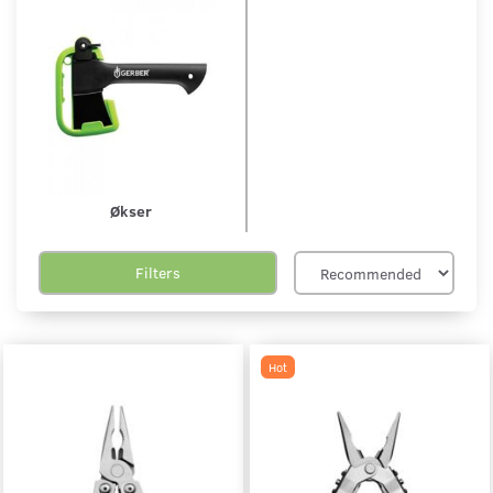
Økser
Filters
Hot