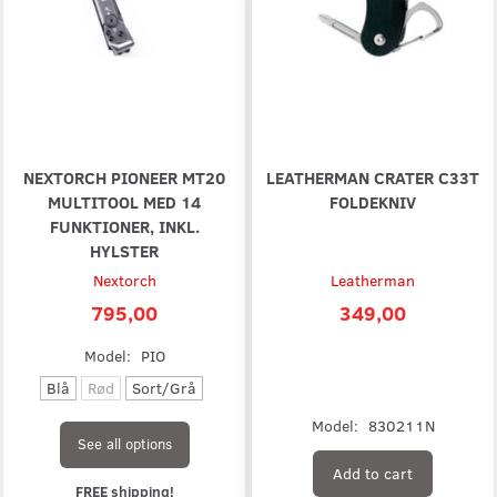
NEXTORCH PIONEER MT20
LEATHERMAN CRATER C33T
MULTITOOL MED 14
FOLDEKNIV
FUNKTIONER, INKL.
HYLSTER
Nextorch
Leatherman
795,00
349,00
Model:
PIO
Blå
Rød
Sort/Grå
Model:
830211N
See all options
Add to cart
FREE shipping!