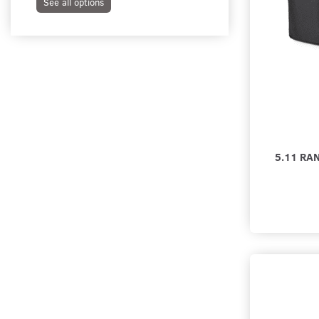
See all options
Add to cart
5.11 RA