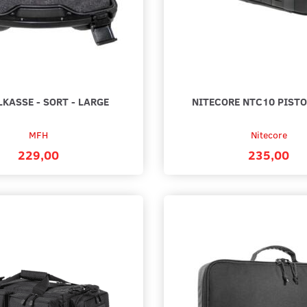
LKASSE - SORT - LARGE
NITECORE NTC10 PISTO
MFH
Nitecore
229,00
235,00
IER™ RANGE
MIL-TEC TAKTISK VÅBEN TASKE -
PISTOLK
STOR
214,00
129,00