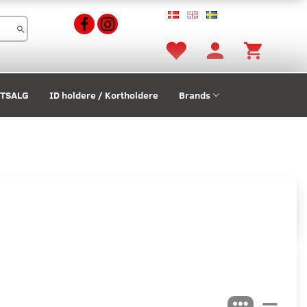
STSALG
ID holdere / Kortholdere
Brands