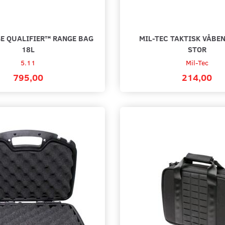
GE QUALIFIER™ RANGE BAG
MIL-TEC TAKTISK VÅBEN
18L
STOR
5.11
Mil-Tec
795,00
214,00