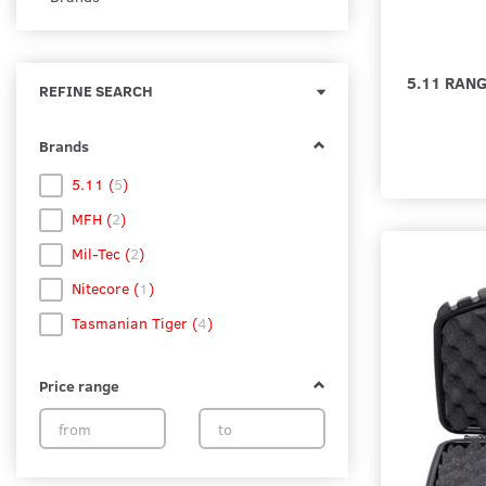
5.11 RAN
Toggle
REFINE SEARCH
filter
Brands
5.11
(
5
)
MFH
(
2
)
Mil-Tec
(
2
)
Nitecore
(
1
)
Tasmanian Tiger
(
4
)
Price range