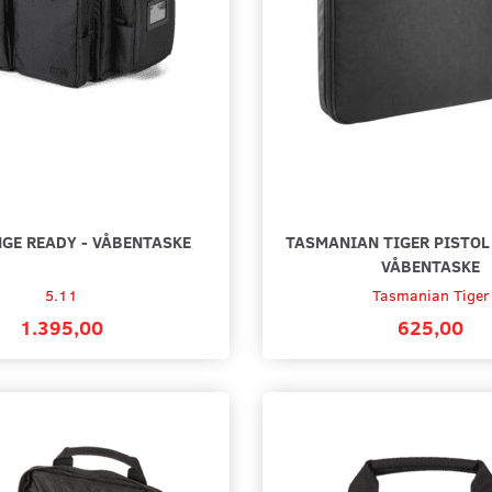
See all options
Add to 
NGE READY - VÅBENTASKE
TASMANIAN TIGER PISTOL
VÅBENTASKE
5.11
Tasmanian Tiger
1.395,00
625,00