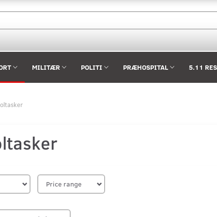
ORT
MILITÆR
POLITI
PRÆHOSPITAL
5.11 RE
toltasker
oltasker
Price range