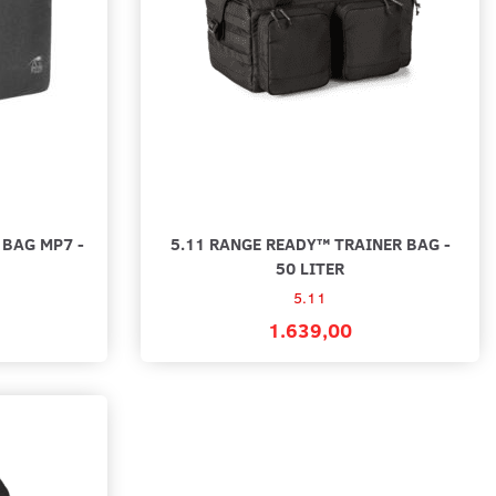
cart
Add to cart
 BAG MP7 -
5.11 RANGE READY™ TRAINER BAG -
50 LITER
5.11
1.639,00