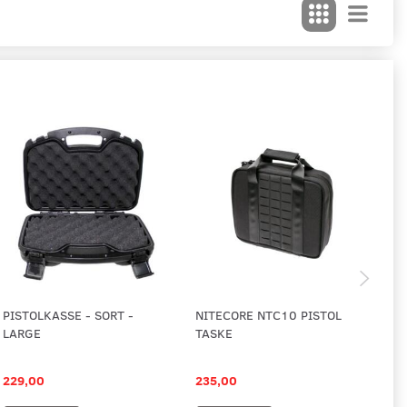
PISTOLKASSE - SORT -
NITECORE NTC10 PISTOL
TA
LARGE
TASKE
MO
VÅ
229,00
235,00
2.