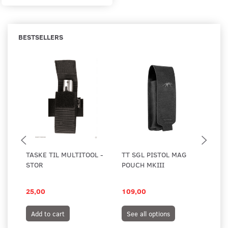
BESTSELLERS
TASKE TIL MULTITOOL -
TT SGL PISTOL MAG
TA
STOR
POUCH MKIII
TA
LA
25,00
109,00
12
Add to cart
See all options
S