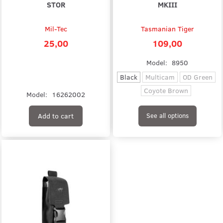
STOR
MKIII
Mil-Tec
Tasmanian Tiger
25,00
109,00
Model:
8950
Black
Multicam
OD Green
Coyote Brown
Model:
16262002
Add to cart
See all options