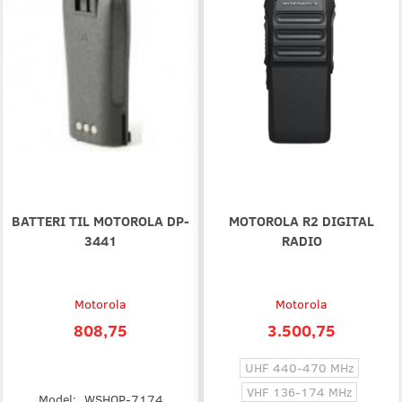
BATTERI TIL MOTOROLA DP-
MOTOROLA R2 DIGITAL
3441
RADIO
Motorola
Motorola
808,75
3.500,75
UHF 440-470 MHz
VHF 136-174 MHz
Model:
WSHOP-7174