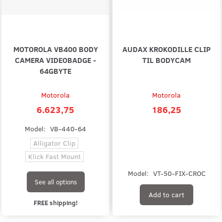
MOTOROLA VB400 BODY
AUDAX KROKODILLE CLIP
CAMERA VIDEOBADGE -
TIL BODYCAM
64GBYTE
Motorola
Motorola
6.623,75
186,25
Model:
VB-440-64
Alligator Clip
Klick Fast Mount
Model:
VT-50-FIX-CROC
See all options
Add to cart
FREE shipping!