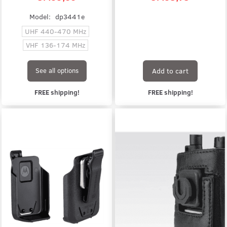
Model:
dp3441e
UHF 440-470 MHz
VHF 136-174 MHz
Add to cart
See all options
FREE shipping!
FREE shipping!