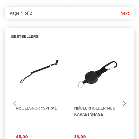
Page 1 of 2
Next
BESTSELLERS
NØGLESNOR "SPIRAL"
NØGLERHOLDER MED
KO
KARABINHAGE
PL
45,00
39,00
25