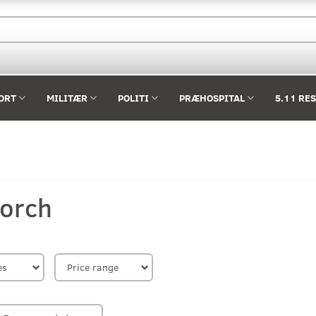
ORT
MILITÆR
POLITI
PRÆHOSPITAL
5.11 RE
orch
es
Price range