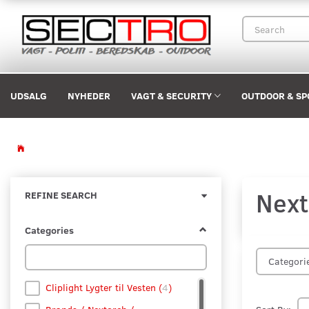
UDSALG
NYHEDER
VAGT & SECURITY
OUTDOOR & SP
Next
Toggle
REFINE SEARCH
filter
Categories
Categori
Cliplight Lygter til Vesten
(
4
)