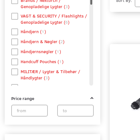
Brands / Nextorch /
Sort By:
Genopladelige Lygter
(
3
)
VAGT & SECURITY / Flashlights /
Genopladelige Lygter
(
6
)
Håndjern
(
1
)
Håndjern & Nøgler
(
2
)
Håndjernsnøgler
(
1
)
Handcuff Pouches
(
1
)
MILITÆR / Lygter & Tilbehør /
Håndlygter
(
3
)
OUTDOOR & SPORT / Lygter &
Tilbehør / Håndlygter
(
3
)
Price range
POLITI / Håndlygter
(
3
)
Brands / Nextorch / Håndlygter
(
9
)
Knive & Multitools
(
2
)
Løb
(
1
)