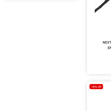
Multi Tool
(
2
)
Multitools
(
2
)
Multitools, Knive og økser
(
2
)
VAGT & SECURITY / Flashlights /
Nextorch
(
24
)
Brands / Nextorch
(
18
)
NEX
NYHEDER
(
3
)
E
POLITI
(
3
)
PRÆHOSPITAL
(
2
)
Produkter til Kriminalforsorgen
(
1
)
Små lygter til ID Check
(
3
)
18% Off
Søgelygter
(
2
)
Sportsskytte
(
1
)
Tasker til Håndjern
(
1
)