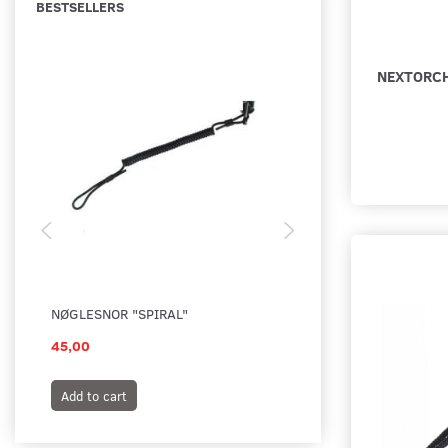
BESTSELLERS
Lygte Tilbehør
(
1
)
Flashlight Pouches
(
2
)
NEXTORCH
Brands / Nextorch / Lygtehylster
(
2
)
POLITI / Føringsmidler /
Lygtehylster
(
2
)
Flashlights
(
4
)
OUTDOOR & SPORT / Lygter &
Tilbehør
(
3
)
MILITÆR / Lygter & Tilbehør
(
3
)
Lygter med AA og AAA Batterier
NØGLESNOR "SPIRAL"
NØGLERHOLDER MED
(
2
)
45,00
39,00
Lygter til Vest
(
4
)
Lygter til Vest og Uniform
(
1
)
Add to cart
Add to cart
MILITÆR
(
1
)