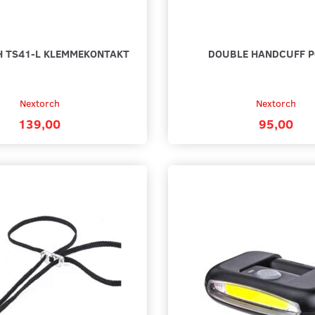
 TS41-L KLEMMEKONTAKT
DOUBLE HANDCUFF 
Nextorch
Nextorch
139,00
95,00
 KARABINHAGE
KORTHOLDER - HÅRD PLAST
ØRESNEG
25,00
89,00
Add to cart
Add to 