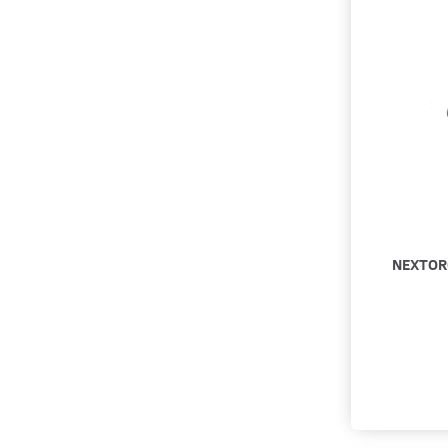
Tilbehør til Lygter
(
1
)
Tilbehør til rygsække
(
1
)
Tilbehør til sikkerhedsveste
(
1
)
UV Lygter / DNA Lygter
(
2
)
MILITÆR / Våben Tilbehør /
Våbenlys
(
4
)
VAGT & SECURITY / Flashlights /
Våbenlys
(
5
)
NEXTOR