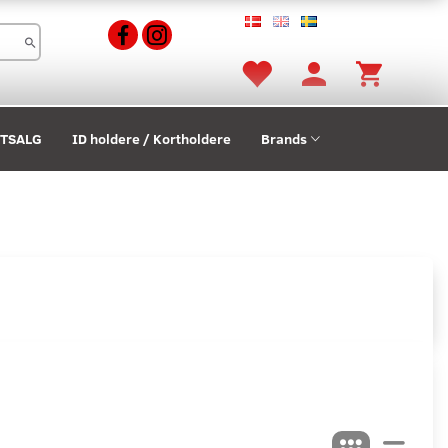
STSALG
ID holdere / Kortholdere
Brands