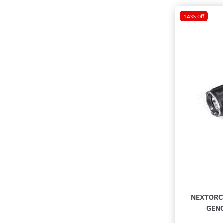
14% Off
NEXTORC
GEN