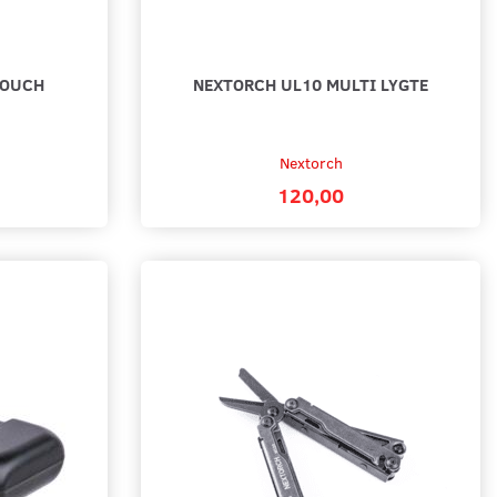
POUCH
NEXTORCH UL10 MULTI LYGTE
Nextorch
120,00
L TIL MONOFON - 3,5 MM
TYT TC-3000B HÅNDRADIO
895,00
cart
Add to cart