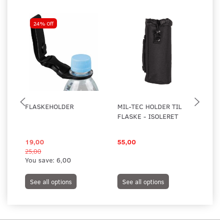
24% Off
FLASKEHOLDER
MIL-TEC HOLDER TIL
TA
FLASKE - ISOLERET
HO
IS
19,00
55,00
17
25,00
You save:
6,00
See all options
See all options
S