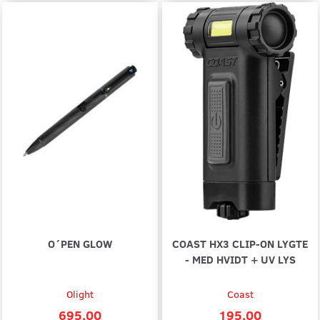
O´PEN GLOW
COAST HX3 CLIP-ON LYGTE
- MED HVIDT + UV LYS
Olight
Coast
695,00
195,00