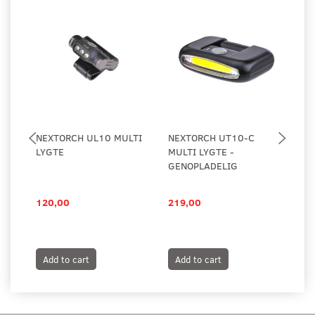
NEXTORCH UL10 MULTI
NEXTORCH UT10-C
NI
LYGTE
MULTI LYGTE -
CL
GENOPLADELIG
120,00
219,00
16
Add to cart
Add to cart
A