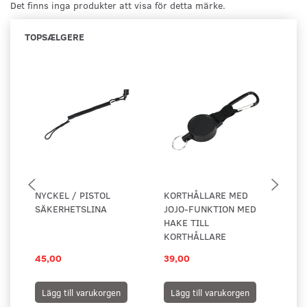
Det finns inga produkter att visa för detta märke.
TOPSÆLGERE
NYCKEL / PISTOL
KORTHÅLLARE MED
KO
SÄKERHETSLINA
JOJO-FUNKTION MED
PL
HAKE TILL
KORTHÅLLARE
45,00
39,00
25
Lägg till varukorgen
Lägg till varukorgen
L