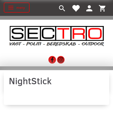
meny
Ändra navigering
NightStick