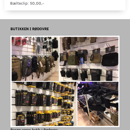
Bælteclip: 50,00,-
BUTIKKEN I RØDOVRE
Besøg vores butik i Rødovre: