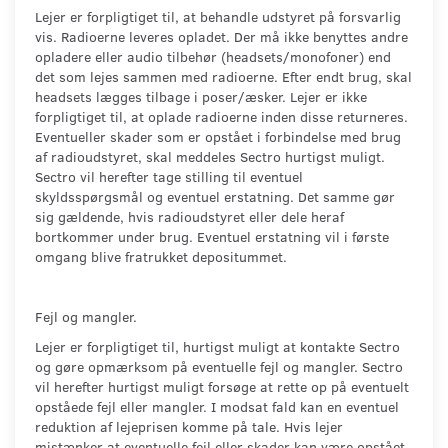
Lejer er forpligtiget til, at behandle udstyret på forsvarlig
vis. Radioerne leveres opladet. Der må ikke benyttes andre
opladere eller audio tilbehør (headsets/monofoner) end
det som lejes sammen med radioerne. Efter endt brug, skal
headsets lægges tilbage i poser/æsker. Lejer er ikke
forpligtiget til, at oplade radioerne inden disse returneres.
Eventueller skader som er opstået i forbindelse med brug
af radioudstyret, skal meddeles Sectro hurtigst muligt.
Sectro vil herefter tage stilling til eventuel
skyldsspørgsmål og eventuel erstatning. Det samme gør
sig gældende, hvis radioudstyret eller dele heraf
bortkommer under brug. Eventuel erstatning vil i første
omgang blive fratrukket depositummet.
Fejl og mangler.
Lejer er forpligtiget til, hurtigst muligt at kontakte Sectro
og gøre opmærksom på eventuelle fejl og mangler. Sectro
vil herefter hurtigst muligt forsøge at rette op på eventuelt
opståede fejl eller mangler. I modsat fald kan en eventuel
reduktion af lejeprisen komme på tale. Hvis lejer
mistænker at eventuelle fejl eller skader kan være opstået