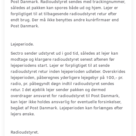
Post Danmark. Radioudstyret sendes med trackingnummer,
således at pakken kan spores både ud og hjem. Lejer er
forpligtiget til at tilbagesende radioudstyret retur efter
endt brug. Der må ikke benyttes andre kurérfirmaer end
Post Danmark.
Lejeperiode.
Sectro sender udstyret ud i god tid, således at lejer kan
modtage og klargøre radioudstyret senest aftenen før
lejeperiodens start. Lejer er forpligtiget til at sende
radioudstyret retur inden lejeperioden udløber. Overskrides
lejeperioden, påberegnes yderligere lejegebyr på 100,- pr.
radio, pr. påbegyndt døgn indtil radioudstyret sendes
retur. I det øjeblik lejer sender pakken og dermed
overdrager ansvaret for radioudstyret til Post Danmark,
kan lejer ikke holdes ansvarlig for eventuelle forsinkelser,
begået af Post Danmark. Lejeperioden kan forlænges efter
lejers ønske.
Radioudstyret.