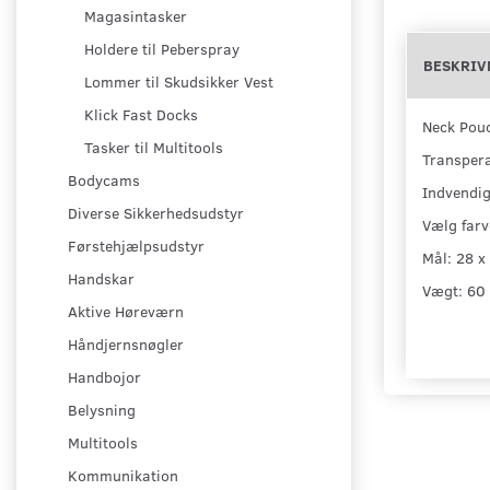
Magasintasker
Holdere til Peberspray
BESKRIV
Lommer til Skudsikker Vest
Klick Fast Docks
Neck Pou
Tasker til Multitools
Transpera
Bodycams
Indvendig
Diverse Sikkerhedsudstyr
Vælg farv
Førstehjælpsudstyr
Mål: 28 x
Handskar
Vægt: 60
Aktive Høreværn
Håndjernsnøgler
Handbojor
Belysning
Multitools
Kommunikation