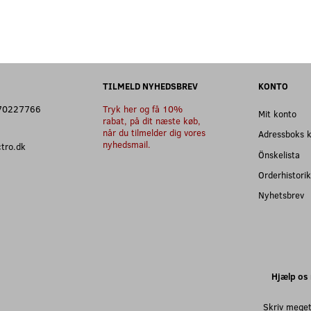
TILMELD NYHEDSBREV
KONTO
: 70227766
Tryk her og få 10%
Mit konto
rabat, på dit næste køb,
når du tilmelder dig vores
Adressboks 
nyhedsmail.
ectro.dk
Önskelista
Orderhistorik
Nyhetsbrev
Hjælp os 
Skriv meget