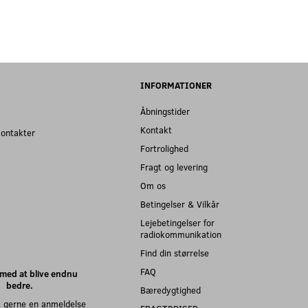
INFORMATIONER
Åbningstider
Kontakt
kontakter
Fortrolighed
Fragt og levering
Om os
Betingelser & Vilkår
Lejebetingelser for
radiokommunikation
Find din størrelse
FAQ
med at blive endnu
bedre.
Bæredygtighed
 gerne en anmeldelse