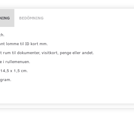
NING
BEDÖMNING
ch.
nt lomme til ID kort mm.
t rum til dokumenter, visitkort, penge eller andet.
e i rullemenuen.
 14,5 x 1,5 cm.
 gram.