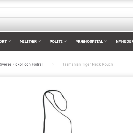
ORT
MILITÆR
POLITI
PRÆHOSPITAL
NYHEDE
Diverse Fickor och Fodral
Tasmanian Tiger Neck Pouch