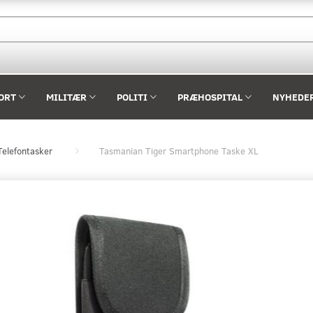
ORT
MILITÆR
POLITI
PRÆHOSPITAL
NYHEDE
Telefontasker
Tasmanian Tiger Smartphone Taske XL