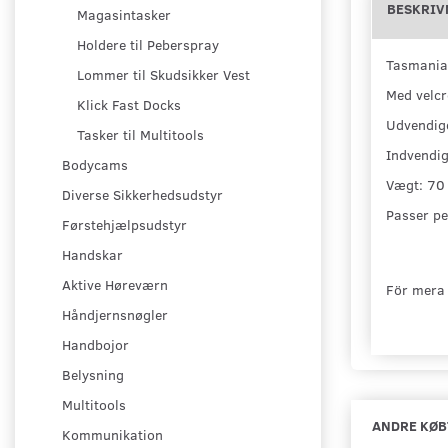
BESKRIV
Magasintasker
Holdere til Peberspray
Tasmanian
Lommer til Skudsikker Vest
Med velcr
Klick Fast Docks
Udvendige
Tasker til Multitools
Indvendig
Bodycams
Vægt: 70 
Diverse Sikkerhedsudstyr
Passer pe
Førstehjælpsudstyr
Handskar
Aktive Høreværn
För mera 
Håndjernsnøgler
Handbojor
Belysning
Multitools
ANDRE KØB
Kommunikation