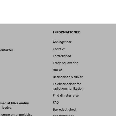
INFORMATIONER
Åbningstider
Kontakt
kontakter
Fortrolighed
Fragt og levering
Om os
Betingelser & Vilkår
Lejebetingelser for
radiokommunikation
Find din størrelse
FAQ
med at blive endnu
bedre.
Bæredygtighed
 gerne en anmeldelse