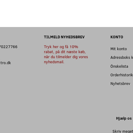
TILMELD NYHEDSBREV
KONTO
: 70227766
Tryk her og få 10%
Mit konto
rabat, på dit næste køb,
når du tilmelder dig vores
Adressboks 
nyhedsmail.
ectro.dk
Önskelista
Orderhistorik
Nyhetsbrev
Hjælp os 
Skriv meget