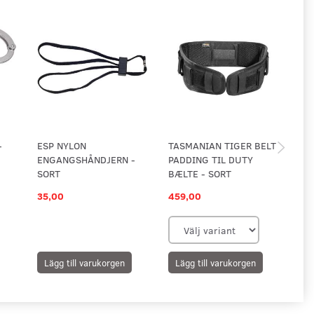
-
ESP NYLON
TASMANIAN TIGER BELT
YE
ENGANGSHÅNDJERN -
PADDING TIL DUTY
SV
SORT
BÆLTE - SORT
T-
35,00
459,00
89
Lägg till varukorgen
Lägg till varukorgen
L