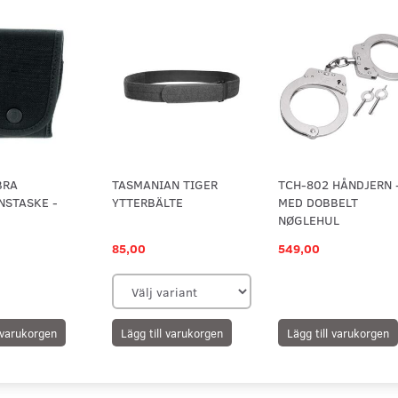
BRA
TASMANIAN TIGER
TCH-802 HÅNDJERN 
NSTASKE -
YTTERBÄLTE
MED DOBBELT
NØGLEHUL
85,00
549,00
l varukorgen
Lägg till varukorgen
Lägg till varukorgen