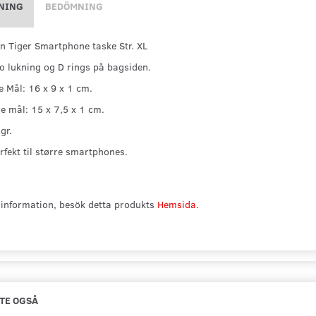
NING
BEDÖMNING
 Tiger Smartphone taske Str. XL
o lukning og D rings på bagsiden.
 Mål: 16 x 9 x 1 cm.
e mål: 15 x 7,5 x 1 cm.
gr.
rfekt til større smartphones.
information, besök detta produkts
Hemsida
.
TE OGSÅ