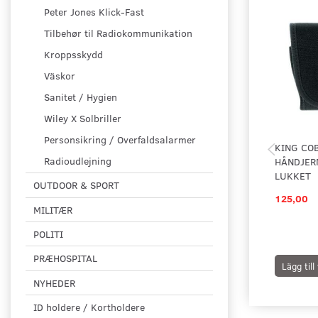
Peter Jones Klick-Fast
Tilbehør til Radiokommunikation
Kroppsskydd
Väskor
Sanitet / Hygien
Wiley X Solbriller
Personsikring / Overfaldsalarmer
KING CO
Radioudlejning
HÅNDJER
LUKKET
OUTDOOR & SPORT
125,00
MILITÆR
POLITI
PRÆHOSPITAL
Lägg til
NYHEDER
ID holdere / Kortholdere