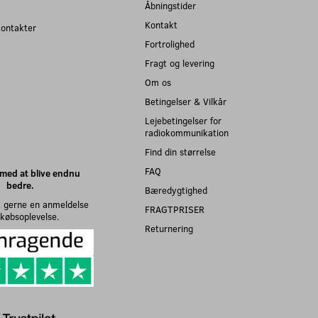
Åbningstider
Kontakt
kontakter
Fortrolighed
Fragt og levering
Om os
Betingelser & Vilkår
Lejebetingelser for
radiokommunikation
Find din størrelse
FAQ
med at blive endnu
bedre.
Bæredygtighed
 gerne en anmeldelse
FRAGTPRISER
n købsoplevelse.
Returnering