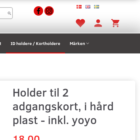
R
ID holdere / Kortholdere
Märken
Holder til 2
adgangskort, i hård
plast - inkl. yoyo
18,00