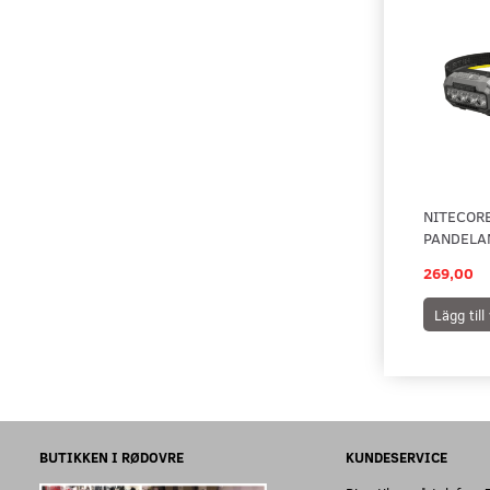
NITECOR
PANDELA
269,00
Lägg til
BUTIKKEN I RØDOVRE
KUNDESERVICE