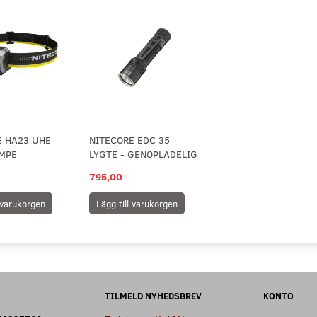
E HA23 UHE
NITECORE EDC 35
MPE
LYGTE - GENOPLADELIG
795,00
l varukorgen
Lägg till varukorgen
TILMELD NYHEDSBREV
KONTO