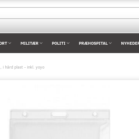
ORT
MILITÆR
POLITI
PRÆHOSPITAL
NYHEDE
 i hård plast - inkl. yoyo