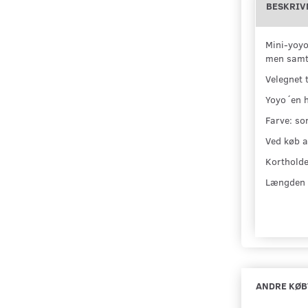
BESKRIV
Mini-yoyo
men samti
Velegnet 
Yoyo´en h
Farve: sor
Ved køb af
Kortholde
Længden 
ANDRE KØB