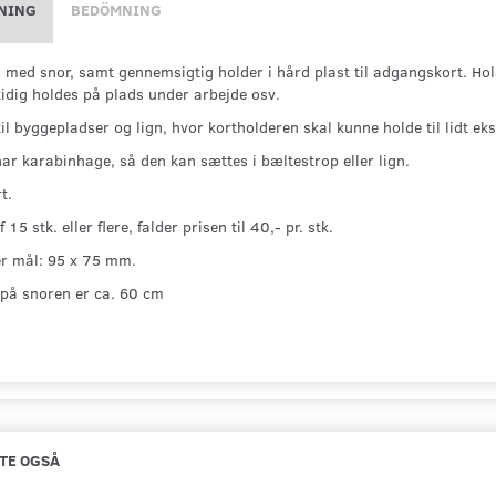
NING
BEDÖMNING
 med snor, samt gennemsigtig holder i hård plast til adgangskort. Hold
dig holdes på plads under arbejde osv.
til byggepladser og lign, hvor kortholderen skal kunne holde til lidt ek
ar karabinhage, så den kan sættes i bæltestrop eller lign.
t.
 15 stk. eller flere, falder prisen til 40,- pr. stk.
r mål: 95 x 75 mm.
på snoren er ca. 60 cm
TE OGSÅ