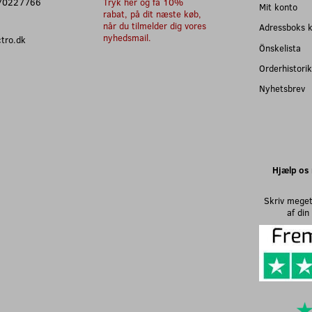
: 70227766
Tryk her og få 10%
Mit konto
rabat, på dit næste køb,
når du tilmelder dig vores
Adressboks 
nyhedsmail.
ectro.dk
Önskelista
Orderhistorik
Nyhetsbrev
Hjælp os 
Skriv meget
af di