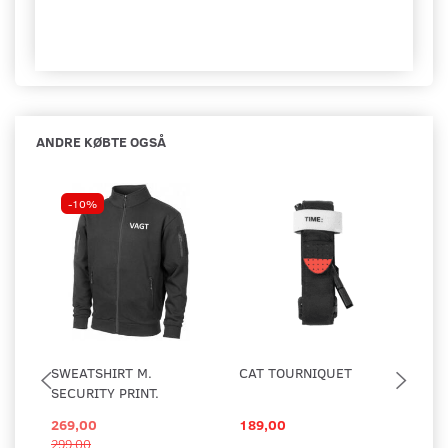
ANDRE KØBTE OGSÅ
-10%
SWEATSHIRT M.
CAT TOURNIQUET
AD
SECURITY PRINT.
PA
269,00
189,00
89
299,00