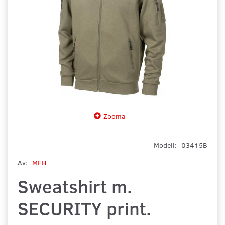
Zooma
Modell:
03415B
Av:
MFH
Sweatshirt m.
SECURITY print.