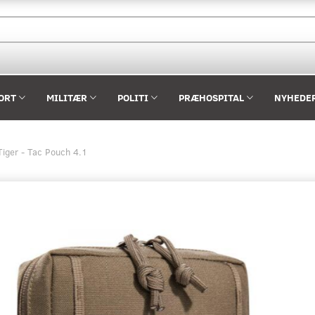
ORT
MILITÆR
POLITI
PRÆHOSPITAL
NYHEDE
iger - Tac Pouch 4.1