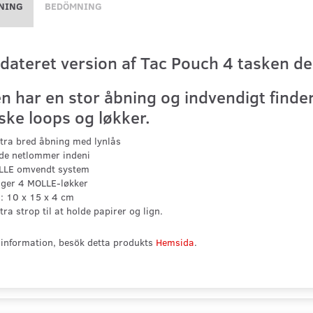
NING
BEDÖMNING
dateret version af Tac Pouch 4 tasken de
n har en stor åbning og indvendigt find
iske loops og løkker.
tra bred åbning med lynlås
de netlommer indeni
LLE omvendt system
ger 4 MOLLE-løkker
: 10 x 15 x 4 cm
tra strop til at holde papirer og lign.
information, besök detta produkts
Hemsida
.