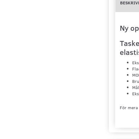
BESKRIV
Ny op
Taske
elast
Eks
Fla
MO
Bru
Mål
Eks
För mera 