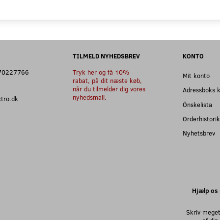
TILMELD NYHEDSBREV
KONTO
: 70227766
Tryk her og få 10%
Mit konto
rabat, på dit næste køb,
når du tilmelder dig vores
Adressboks 
nyhedsmail.
ectro.dk
Önskelista
Orderhistorik
Nyhetsbrev
Hjælp os 
Skriv meget