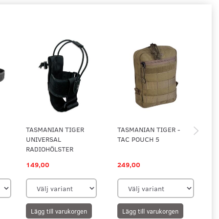
TASMANIAN TIGER
TASMANIAN TIGER -
ZA
UNIVERSAL
TAC POUCH 5
MO
RADIOHÖLSTER
149,00
249,00
59
Lägg till varukorgen
Lägg till varukorgen
L