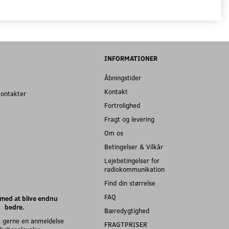
INFORMATIONER
Åbningstider
Kontakt
kontakter
Fortrolighed
Fragt og levering
Om os
Betingelser & Vilkår
Lejebetingelser for
radiokommunikation
Find din størrelse
FAQ
med at blive endnu
bedre.
Bæredygtighed
 gerne en anmeldelse
FRAGTPRISER