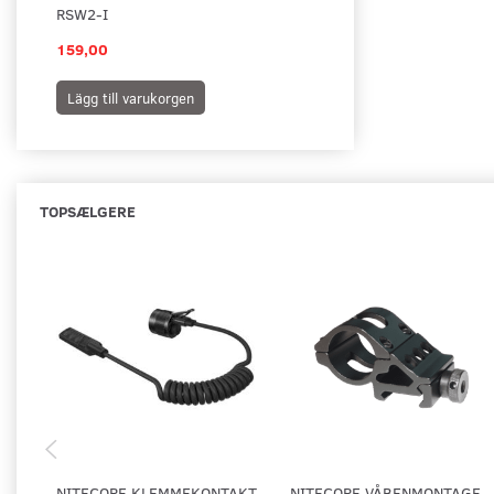
RSW2-I
TIL R.I.S. MONTAGE
159,00
69,00
Lägg till varukorgen
Lägg till varukorgen
TOPSÆLGERE
NITECORE KLEMMEKONTAKT
NITECORE VÅBENMONTAGE