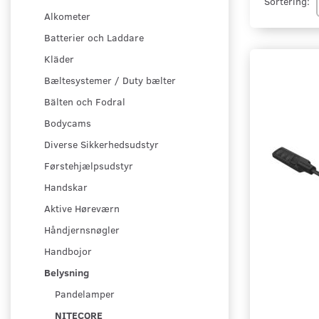
Sortering:
Alkometer
Batterier och Laddare
Kläder
Bæltesystemer / Duty bælter
Bälten och Fodral
Bodycams
Diverse Sikkerhedsudstyr
Førstehjælpsudstyr
Handskar
Aktive Høreværn
Håndjernsnøgler
Handbojor
Belysning
Pandelamper
NITECORE