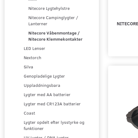
Nitecore Lygtehylstre
Nitecore Campinglygter /
NITECORE
Lanterner
Nitecore Våbenmontage /
Nitecore Klemmekontakter
LED Lenser
Nextorch
Silva
Genopladelige Lygter
Uppladdningsbara
Lygter med AA batterier
Lygter med CR123A batterier
Coast
Lygter opdelt efter lysstyrke og
funktioner
UV Lygter / DNA Lygter