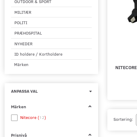
OUTDOOR & SPORT
MILITÆR
POLITI
PRÆHOSPITAL
NYHEDER
ID holdere / Kortholdere
Märken
NITECORE
Byt
ANPASSA VAL
filtret
Märken
Nitecore
(
12
)
Sortering:
Prisnivå