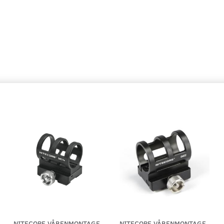
PRO - TIL R.I.S. MONTAGE
TIL R.I
130,00
130,00
Lägg till varukorgen
Lägg ti
NITECORE VÅBENMONTAGE
NITECORE VÅBENMONTAGE