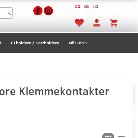
R
ID holdere / Kortholdere
Märken
core Klemmekontakter