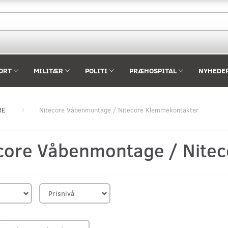
ORT
MILITÆR
POLITI
PRÆHOSPITAL
NYHEDE
RE
Nitecore Våbenmontage / Nitecore Klemmekontakter
core Våbenmontage / Nite
Prisnivå