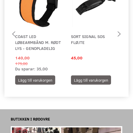
COAST LED
SORT SIGNAL SOS
KN
LØBEARMBÅND M. RØDT
FLØJTE
LYS - GENOPLADELIG
140,00
45,00
10
175,00
Du sparar:
35,00
Lägg till varukorgen
Lägg till varukorgen
L
BUTIKKEN I RØDOVRE