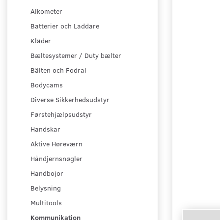
Alkometer
Batterier och Laddare
Kläder
Bæltesystemer / Duty bælter
Bälten och Fodral
Bodycams
Diverse Sikkerhedsudstyr
Førstehjælpsudstyr
Handskar
Aktive Høreværn
Håndjernsnøgler
Handbojor
Belysning
Multitools
Kommunikation