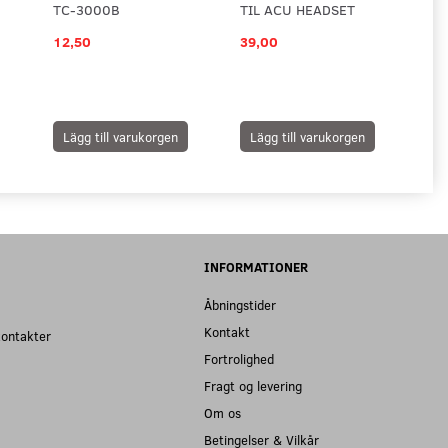
TC-3000B
TIL ACU HEADSET
12,50
39,00
39
Lägg till varukorgen
Lägg till varukorgen
L
INFORMATIONER
Åbningstider
Kontakt
kontakter
Fortrolighed
Fragt og levering
Om os
Betingelser & Vilkår