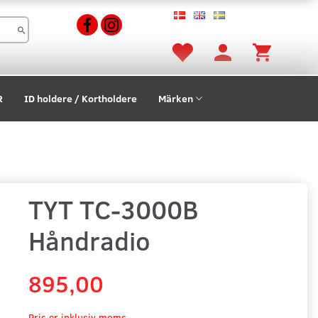
R
ID holdere / Kortholdere
Märken
TYT TC-3000B
Håndradio
895,00
Pris er inklusiv moms