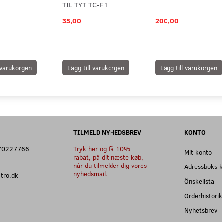
TIL TYT TC-F1
35,00
200,00
l varukorgen
Lägg till varukorgen
Lägg till varukorgen
TILMELD NYHEDSBREV
KONTO
: 70227766
Tryk her og få 10%
Mit konto
rabat, på dit næste køb,
når du tilmelder dig vores
Adressboks 
nyhedsmail.
ectro.dk
Önskelista
Orderhistorik
Nyhetsbrev