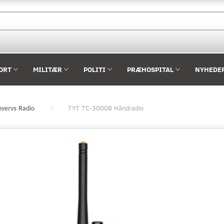
ORT
MILITÆR
POLITI
PRÆHOSPITAL
NYHEDE
hvervs Radio
TYT TC-3000B Håndradio