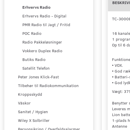
BESKRIV
Erhvervs Radio
Erhvervs Radio - Digital
TC-3000
PMR Radio til Jagt / Fritid
16 kanale
POC Radio
1 progra
Radio Pakkeløsninger
Op til 6 
Vokkero Duplex Radio
Funktione
Butiks Radio
• VOX.
Satellit Telefon
• God ræk
• Batteri
Peter Jones Klick-Fast
• God lydk
Tilbehør til Radiokommunikation
Vægt: 37
Kroppsskydd
Benytter 
Väskor
Leveres 
Sanitet / Hygien
Lion batte
1-plads h
Wiley X Solbriller
Antenne
Personsikring / Overfaldsalarmer