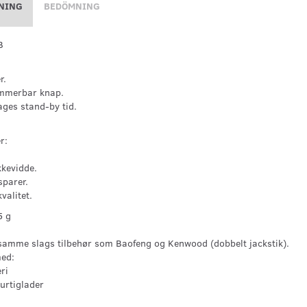
NING
BEDÖMNING
B
r.
mmerbar knap.
dages stand-by tid.
r:
kevidde.
-sparer.
valitet.
5 g
samme slags tilbehør som Baofeng og Kenwood (dobbelt jackstik).
med:
ri
urtiglader