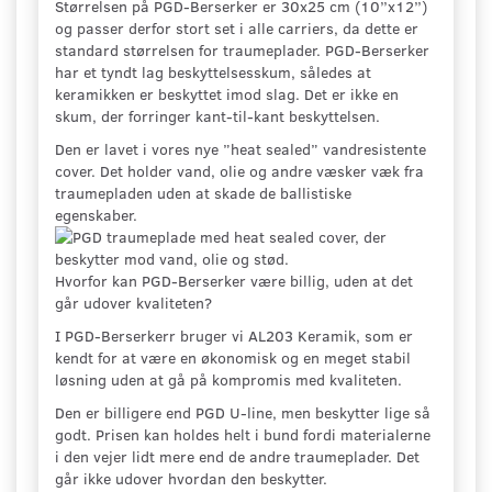
Størrelsen på PGD-Berserker er 30x25 cm (10’’x12’’)
og passer derfor stort set i alle carriers, da dette er
standard størrelsen for traumeplader. PGD-Berserker
har et tyndt lag beskyttelsesskum, således at
keramikken er beskyttet imod slag. Det er ikke en
skum, der forringer kant-til-kant beskyttelsen.
Den er lavet i vores nye ”heat sealed” vandresistente
cover. Det holder vand, olie og andre væsker væk fra
traumepladen uden at skade de ballistiske
egenskaber.
Hvorfor kan PGD-Berserker være billig, uden at det
går udover kvaliteten?
I PGD-Berserkerr bruger vi AL203 Keramik, som er
kendt for at være en økonomisk og en meget stabil
løsning uden at gå på kompromis med kvaliteten.
Den er billigere end PGD U-line, men beskytter lige så
godt. Prisen kan holdes helt i bund fordi materialerne
i den vejer lidt mere end de andre traumeplader. Det
går ikke udover hvordan den beskytter.