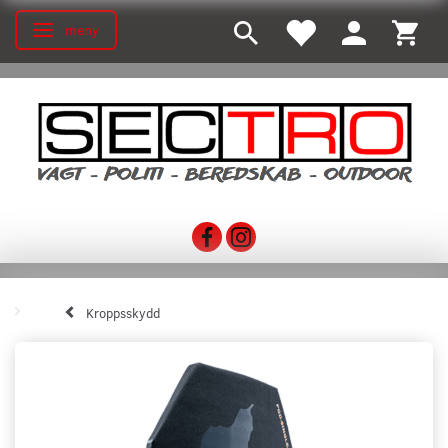
meny
Ändra navigering
Kroppsskydd