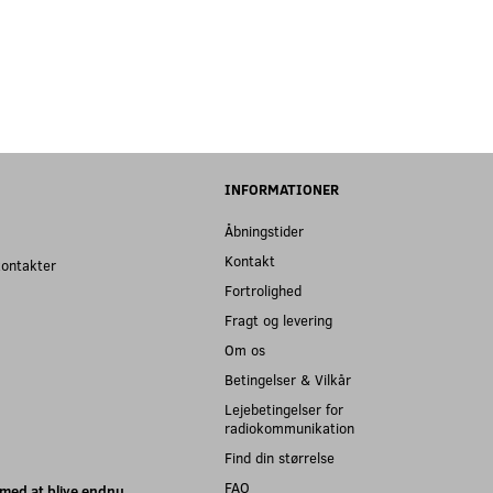
INFORMATIONER
Åbningstider
Kontakt
kontakter
Fortrolighed
Fragt og levering
Om os
Betingelser & Vilkår
Lejebetingelser for
radiokommunikation
Find din størrelse
FAQ
med at blive endnu