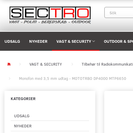
UDSALG
NYHEDER
VAGT & SECURITY
OUTDOOR & SP
VAGT & SECURITY
Tilbehør til Radiokommunikat
Monofon med 3,5 mm udtag - MOTOTRBO DP4000 MTP6650
KATEGORIER
UDSALG
NYHEDER