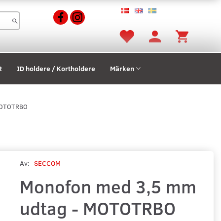
R
ID holdere / Kortholdere
Märken
 MOTOTRBO
Av:
SECCOM
Monofon med 3,5 mm
udtag - MOTOTRBO