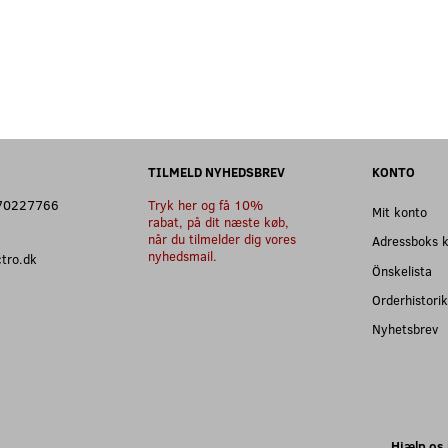
TILMELD NYHEDSBREV
KONTO
: 70227766
Tryk her og få 10%
Mit konto
rabat, på dit næste køb,
når du tilmelder dig vores
Adressboks 
nyhedsmail.
ectro.dk
Önskelista
Orderhistorik
Nyhetsbrev
Hjælp os 