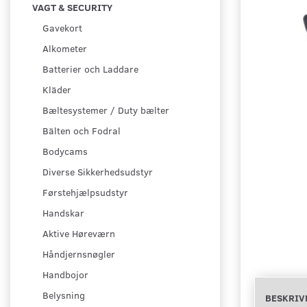
VAGT & SECURITY
Gavekort
Alkometer
Batterier och Laddare
Kläder
Bæltesystemer / Duty bælter
Bälten och Fodral
Bodycams
Diverse Sikkerhedsudstyr
Førstehjælpsudstyr
Handskar
Aktive Høreværn
Håndjernsnøgler
Handbojor
Belysning
BESKRIV