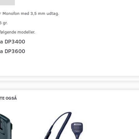
er Monofon med 3,5 mm udtag.
 gr.
lfølgende modeller.
la DP3400
la DP3600
TE OGSÅ