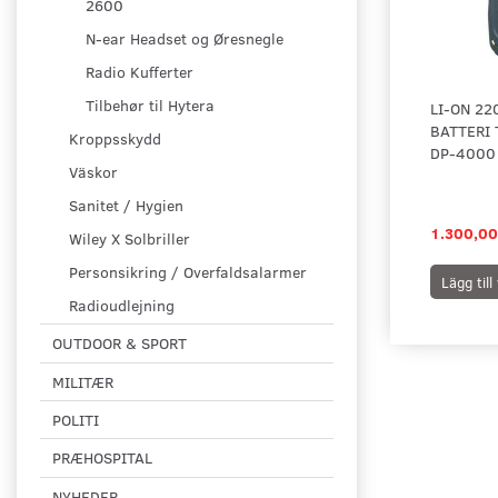
2600
N-ear Headset og Øresnegle
Radio Kufferter
Tilbehør til Hytera
LI-ON 2
BATTERI 
Kroppsskydd
DP-4000
Väskor
Sanitet / Hygien
1.300,00
Wiley X Solbriller
Personsikring / Overfaldsalarmer
Lägg til
Radioudlejning
OUTDOOR & SPORT
MILITÆR
POLITI
PRÆHOSPITAL
NYHEDER