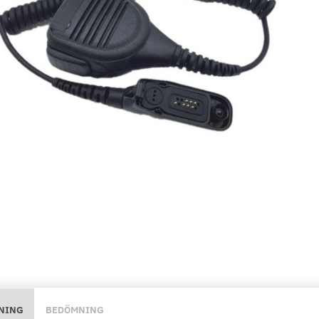
NING
BEDÖMNING