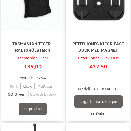
TASMANIAN TIGER -
PETER JONES KLICK-FAST
RADIOHÖLSTER 3
DOCK MED MAGNET
Tasmanian Tiger
Peter Jones Klick Fast
135,00
437,50
Modell:
7794
Sort
Khaki
Multicam
Modell:
DOCKMAG02
OD Green
Coyote Brown
Lägg till varukorgen
Se produkt
Fri frakt!