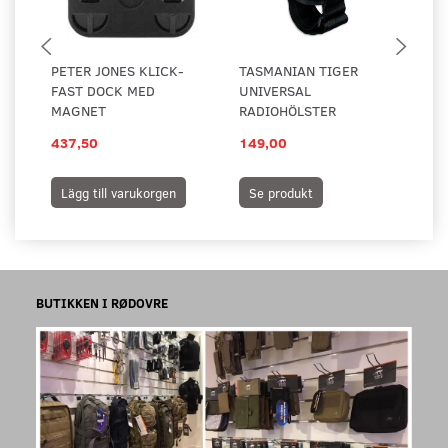
PETER JONES KLICK-
TASMANIAN TIGER
TA
FAST DOCK MED
UNIVERSAL
UN
MAGNET
RADIOHÖLSTER
RA
437,50
149,00
15
Lägg till varukorgen
Se produkt
S
BUTIKKEN I RØDOVRE