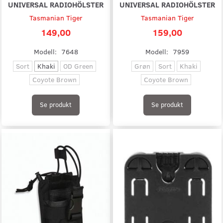
UNIVERSAL RADIOHÖLSTER
UNIVERSAL RADIOHÖLSTER
Tasmanian Tiger
Tasmanian Tiger
149,00
159,00
Modell:
7648
Modell:
7959
Sort
Khaki
OD Green
Grøn
Sort
Khaki
Coyote Brown
Coyote Brown
Se produkt
Se produkt