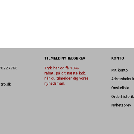
TILMELD NYHEDSBREV
KONTO
: 70227766
Tryk her og få 10%
Mit konto
rabat, på dit næste køb,
når du tilmelder dig vores
Adressboks 
nyhedsmail.
ectro.dk
Önskelista
Orderhistorik
Nyhetsbrev