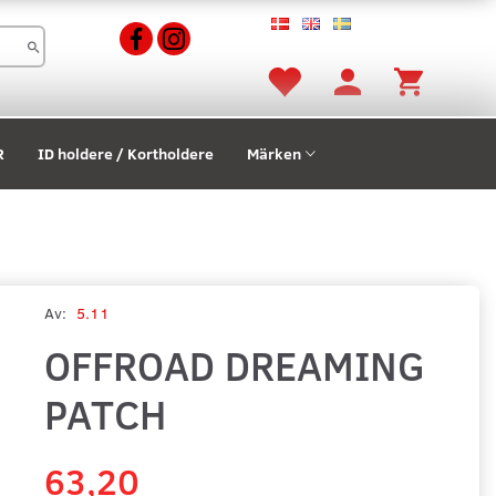
R
ID holdere / Kortholdere
Märken
Av:
5.11
OFFROAD DREAMING
PATCH
63,20