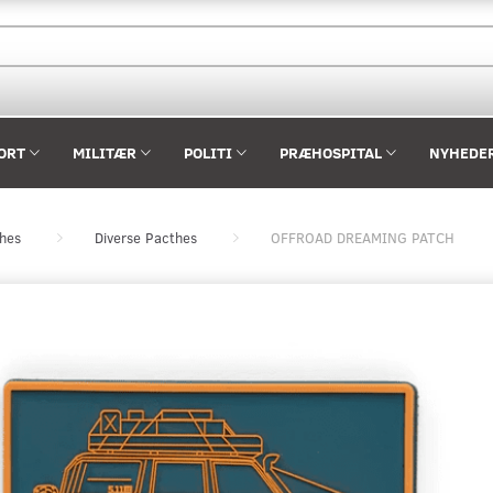
ORT
MILITÆR
POLITI
PRÆHOSPITAL
NYHEDE
ches
Diverse Pacthes
OFFROAD DREAMING PATCH