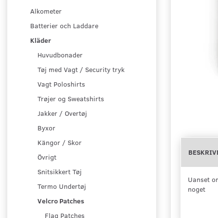
Alkometer
Batterier och Laddare
Kläder
Huvudbonader
Tøj med Vagt / Security tryk
Vagt Poloshirts
Trøjer og Sweatshirts
Jakker / Overtøj
Byxor
Kängor / Skor
BESKRIV
Övrigt
Snitsikkert Tøj
Uanset om
Termo Undertøj
noget
Velcro Patches
Flag Patches