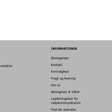
INFORMATIONER
Åbningstider
Kontakt
kontakter
Fortrolighed
Fragt og levering
Om os
Betingelser & Vilkår
Lejebetingelser for
radiokommunikation
Find din størrelse