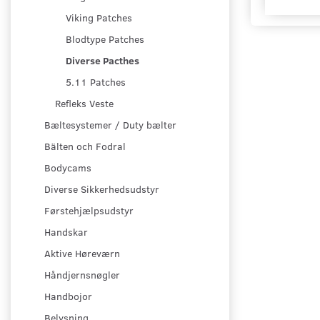
Viking Patches
Blodtype Patches
Diverse Pacthes
5.11 Patches
Refleks Veste
Bæltesystemer / Duty bælter
Bälten och Fodral
Bodycams
Diverse Sikkerhedsudstyr
Førstehjælpsudstyr
Handskar
Aktive Høreværn
Håndjernsnøgler
Handbojor
Belysning