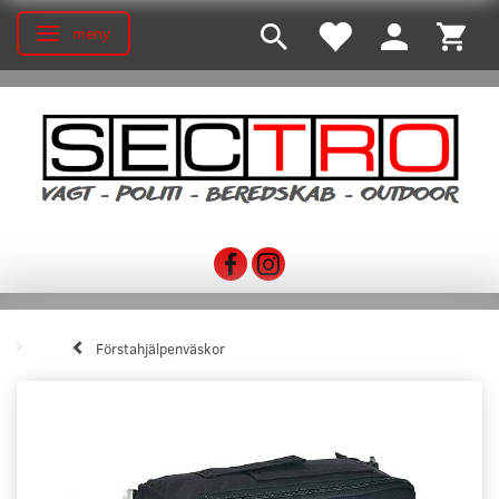
meny
Ändra navigering
Förstahjälpenväskor