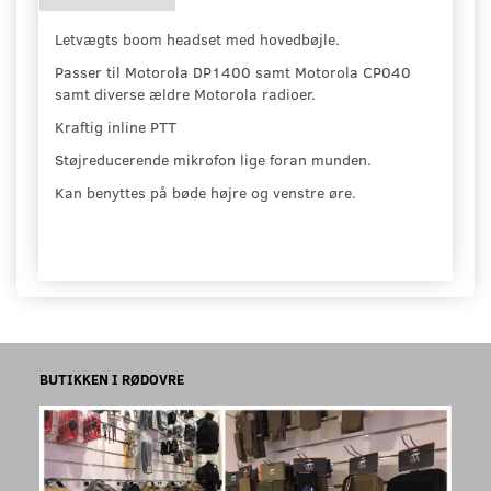
Letvægts boom headset med hovedbøjle.
Passer til Motorola DP1400 samt Motorola CP040
samt diverse ældre Motorola radioer.
Kraftig inline PTT
Støjreducerende mikrofon lige foran munden.
Kan benyttes på bøde højre og venstre øre.
BUTIKKEN I RØDOVRE