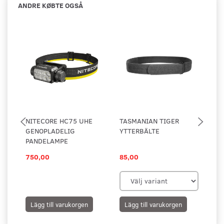
ANDRE KØBTE OGSÅ
NITECORE HC75 UHE
TASMANIAN TIGER
GE
GENOPLADELIG
YTTERBÄLTE
TO
PANDELAMPE
750,00
85,00
49
Lägg till varukorgen
Lägg till varukorgen
L