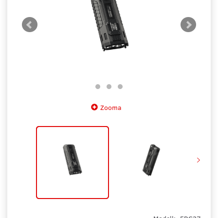
Zooma