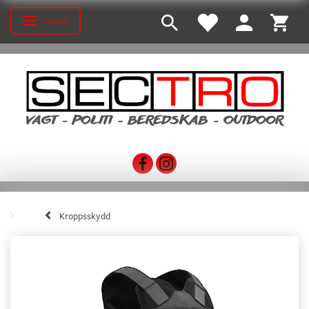
meny
Ändra navigering
Kroppsskydd