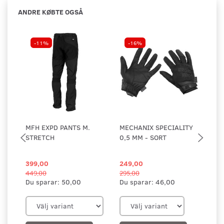
ANDRE KØBTE OGSÅ
-11%
-16%
MFH EXPD PANTS M.
MECHANIX SPECIALITY
UF
STRETCH
0,5 MM - SORT
GE
SO
399,00
249,00
2.
449,00
295,00
Du sparar:
50,00
Du sparar:
46,00