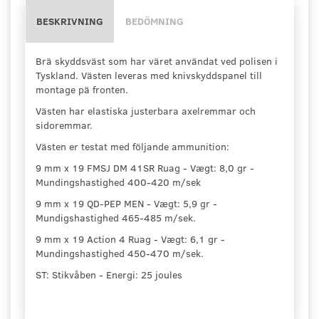
BESKRIVNING
BEDÖMNING
Brä skyddsväst som har väret användat ved polisen i
Tyskland. Västen leveras med knivskyddspanel till
montage pä fronten.
Västen har elastiska justerbara axelremmar och
sidoremmar.
Västen er testat med följande ammunition:
9 mm x 19 FMSJ DM 41SR Ruag - Vægt: 8,0 gr -
Mundingshastighed 400-420 m/sek
9 mm x 19 QD-PEP MEN - Vægt: 5,9 gr -
Mundigshastighed 465-485 m/sek.
9 mm x 19 Action 4 Ruag - Vægt: 6,1 gr -
Mundingshastighed 450-470 m/sek.
ST: Stikvåben - Energi: 25 joules