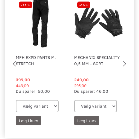
-11%
-16%
MFH EXPD PANTS M.
MECHANIX SPECIALITY
UF
STRETCH
0,5 MM - SORT
GE
SO
399,00
249,00
2.
449,00
295,00
Du sparer:
50,00
Du sparer:
46,00
Læg i kurv
Læg i kurv
L