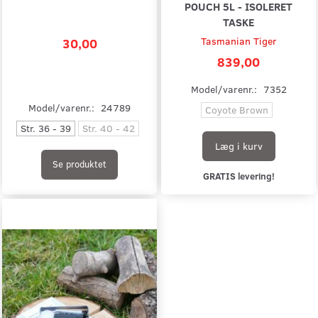
POUCH 5L - ISOLERET
TASKE
30,00
Tasmanian Tiger
839,00
Model/varenr.:
7352
Model/varenr.:
24789
Coyote Brown
Str. 36 - 39
Str. 40 - 42
Læg i kurv
Se produktet
GRATIS levering!