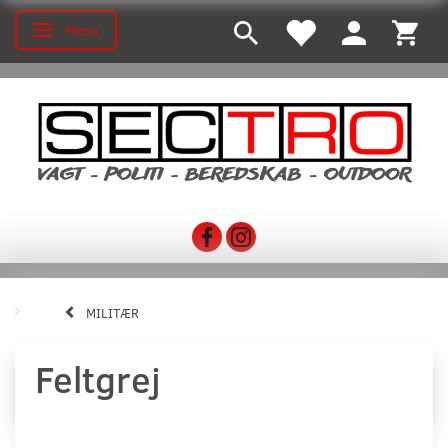
Menu
Skifte navigation
MILITÆR
Feltgrej