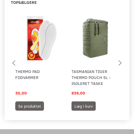
TOPSÆLGERE
THERMO PAD
TASMANIAN TIGER
MU
FODVARMER
THERMO POUCH 5L -
AL
ISOLERET TASKE
30,00
839,00
17
Se produktet
Læg i kurv
L