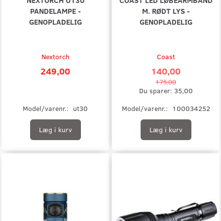
PANDELAMPE -
M. RØDT LYS -
GENOPLADELIG
GENOPLADELIG
Nextorch
Coast
249,00
140,00
175,00
Du sparer:
35,00
Model/varenr.:
ut30
Model/varenr.:
100034252
Læg i kurv
Læg i kurv