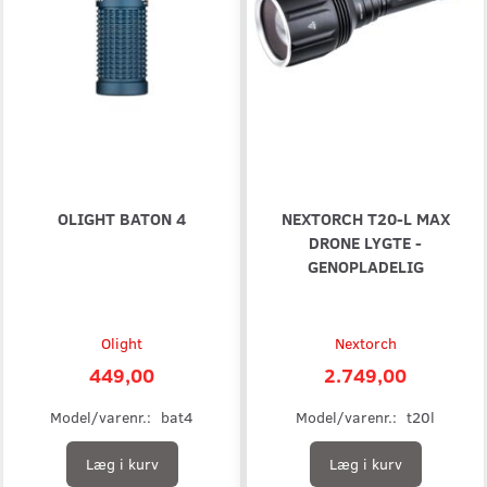
OLIGHT BATON 4
NEXTORCH T20-L MAX
DRONE LYGTE -
GENOPLADELIG
Olight
Nextorch
449,00
2.749,00
Model/varenr.:
bat4
Model/varenr.:
t20l
Læg i kurv
Læg i kurv