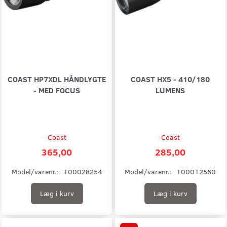
COAST HP7XDL HÅNDLYGTE
COAST HX5 - 410/180
- MED FOCUS
LUMENS
Coast
Coast
365,00
285,00
Model/varenr.:
100028254
Model/varenr.:
100012560
Læg i kurv
Læg i kurv