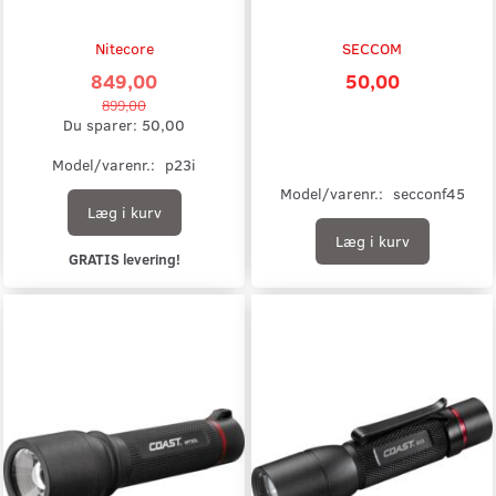
Nitecore
SECCOM
849,00
50,00
899,00
Du sparer:
50,00
Model/varenr.:
p23i
Model/varenr.:
secconf45
Læg i kurv
Læg i kurv
GRATIS levering!