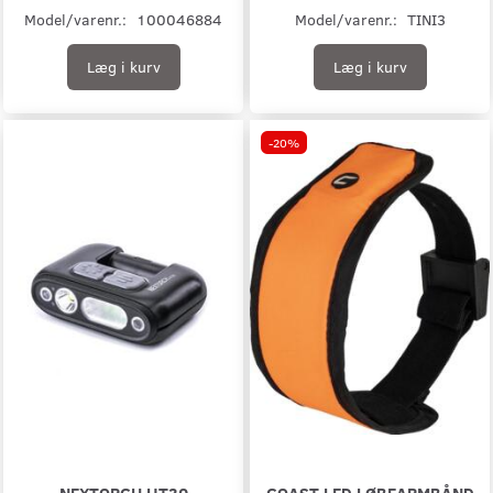
Model/varenr.:
100046884
Model/varenr.:
TINI3
Læg i kurv
Læg i kurv
-20%
NEXTORCH UT30
COAST LED LØBEARMBÅND