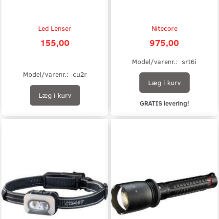
Led Lenser
Nitecore
155,00
975,00
Model/varenr.:
srt6i
Model/varenr.:
cu2r
Læg i kurv
Læg i kurv
GRATIS levering!