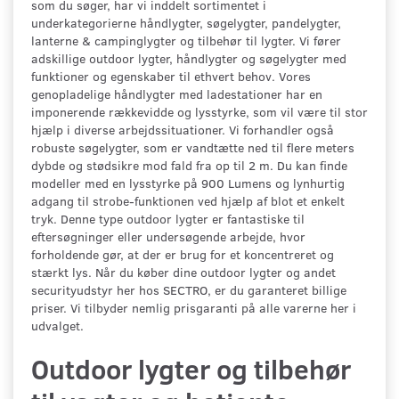
som du søger, har vi inddelt sortimentet i
underkategorierne håndlygter, søgelygter, pandelygter,
lanterne & campinglygter og tilbehør til lygter. Vi fører
adskillige outdoor lygter, håndlygter og søgelygter med
funktioner og egenskaber til ethvert behov. Vores
genopladelige håndlygter med ladestationer har en
imponerende rækkevidde og lysstyrke, som vil være til stor
hjælp i diverse arbejdssituationer. Vi forhandler også
robuste søgelygter, som er vandtætte ned til flere meters
dybde og stødsikre mod fald fra op til 2 m. Du kan finde
modeller med en lysstyrke på 900 Lumens og lynhurtig
adgang til strobe-funktionen ved hjælp af blot et enkelt
tryk. Denne type outdoor lygter er fantastiske til
eftersøgninger eller undersøgende arbejde, hvor
forholdende gør, at der er brug for et koncentreret og
stærkt lys. Når du køber dine outdoor lygter og andet
securityudstyr her hos SECTRO, er du garanteret billige
priser. Vi tilbyder nemlig prisgaranti på alle varerne her i
udvalget.
Outdoor lygter og tilbehør