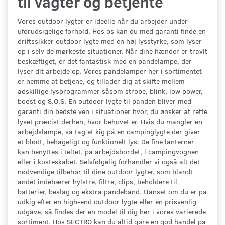
til vagter og betjente
Vores outdoor lygter er ideelle når du arbejder under
uforudsigelige forhold. Hos os kan du med garanti finde en
driftssikker outdoor lygte med en høj lysstyrke, som lyser
op i selv de mørkeste situationer. Når dine hænder er travlt
beskæftiget, er det fantastisk med en pandelampe, der
lyser dit arbejde op. Vores pandelamper her i sortimentet
er nemme at betjene, og tillader dig at skifte mellem
adskillige lysprogrammer såsom strobe, blink, low power,
boost og S.O.S. En outdoor lygte til panden bliver med
garanti din bedste ven i situationer hvor, du ønsker at rette
lyset præcist derhen, hvor behovet er. Hvis du mangler en
arbejdslampe, så tag et kig på en campinglygte der giver
et blødt, behageligt og funktionelt lys. De fine lanterner
kan benyttes i teltet, på arbejdsbordet, i campingvognen
eller i kosteskabet. Selvfølgelig forhandler vi også alt det
nødvendige tilbehør til dine outdoor lygter, som blandt
andet indebærer hylstre, filtre, clips, beholdere til
batterier, beslag og ekstra pandebånd. Uanset om du er på
udkig efter en high-end outdoor lygte eller en prisvenlig
udgave, så findes der en model til dig her i vores varierede
sortiment. Hos SECTRO kan du altid gøre en god handel på