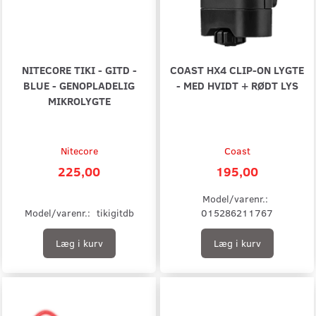
NITECORE TIKI - GITD -
COAST HX4 CLIP-ON LYGTE
BLUE - GENOPLADELIG
- MED HVIDT + RØDT LYS
MIKROLYGTE
Nitecore
Coast
225,00
195,00
Model/varenr.:
Model/varenr.:
tikigitdb
015286211767
Læg i kurv
Læg i kurv