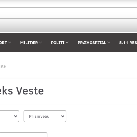
ORT
MILITÆR
POLITI
PRÆHOSPITAL
5.11 RE
este
eks Veste
Prisniveau