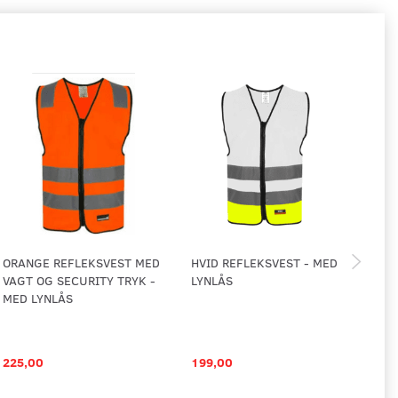
ORANGE REFLEKSVEST MED
HVID REFLEKSVEST - MED
GU
VAGT OG SECURITY TRYK -
LYNLÅS
SE
MED LYNLÅS
LY
225,00
199,00
18