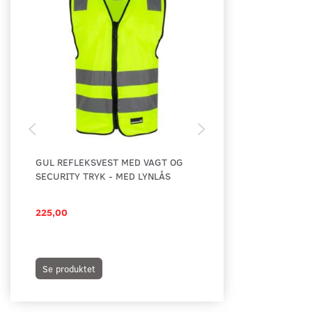
GUL REFLEKSVEST MED VAGT OG
REFLEKSVEST MED L
SECURITY TRYK - MED LYNLÅS
225,00
75,00
89,00
Du sparer:
14,00
Se produktet
Læg i kurv