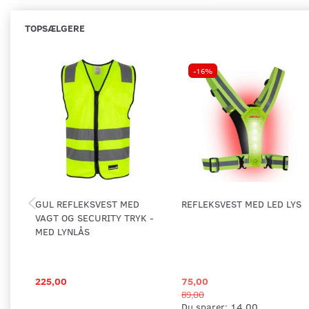
TOPSÆLGERE
-16%
GUL REFLEKSVEST MED
REFLEKSVEST MED LED LYS
VAGT OG SECURITY TRYK -
MED LYNLÅS
225,00
75,00
89,00
Du sparer:
14,00