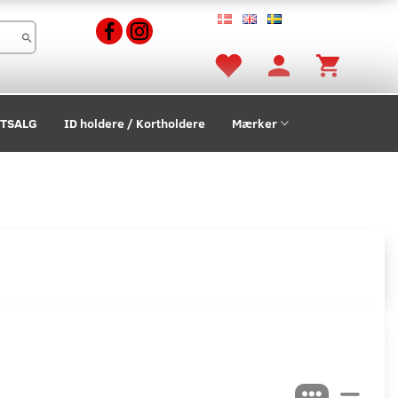
STSALG
ID holdere / Kortholdere
Mærker