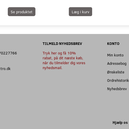
Se produktet
Læg i kurv
TILMELD NYHEDSBREV
KONTO
: 70227766
Tryk her og få 10%
Min konto
rabat, på dit næste køb,
når du tilmelder dig vores
Adressebog
nyhedsmail.
ectro.dk
Ønskeliste
Ordrehistorik
Nyhedsbrev
Hjælp os 