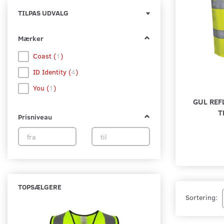
Skifte
TILPAS UDVALG
filter
Mærker
Coast
(
1
)
ID Identity
(
4
)
You
(
1
)
GUL REF
T
Prisniveau
TOPSÆLGERE
Sortering:
-16%