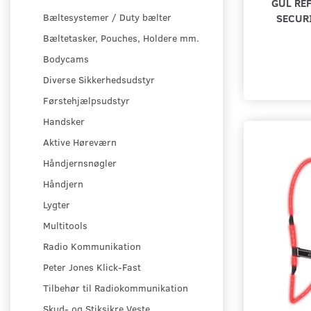
GUL RE
SECURI
Bæltesystemer / Duty bælter
Bæltetasker, Pouches, Holdere mm.
Bodycams
Diverse Sikkerhedsudstyr
Førstehjælpsudstyr
Handsker
Aktive Høreværn
Håndjernsnøgler
Håndjern
Lygter
Multitools
Radio Kommunikation
Peter Jones Klick-Fast
Tilbehør til Radiokommunikation
Skud- og Stiksikre Veste