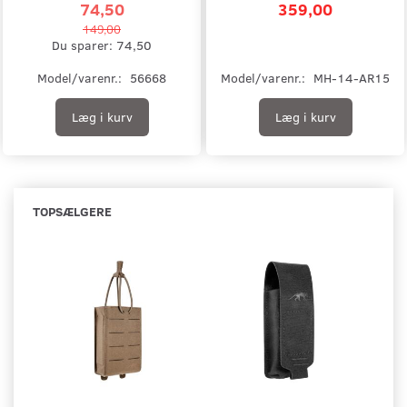
74,50
359,00
149,00
Du sparer:
74,50
Model/varenr.:
56668
Model/varenr.:
MH-14-AR15
Læg i kurv
Læg i kurv
TOPSÆLGERE