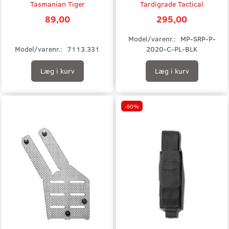
Tasmanian Tiger
Tardigrade Tactical
89,00
295,00
Model/varenr.:
MP-SRP-P-
Model/varenr.:
7113.331
2020-C-PL-BLK
Læg i kurv
Læg i kurv
-50%