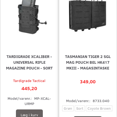
TARDIGRADE XCALIBER -
TASMANIAN TIGER 2 SGL
UNIVERSAL RIFLE
MAG POUCH BEL HK417
MAGAZINE POUCH - SORT
MKIII - MAGASINTASKE
Tardigrade Tactical
349,00
445,20
Model/varenr.:
MP-XCAL-
Model/varenr.:
8733.040
URMP
Grøn
Sort
Coyote Brown
Læg i kurv