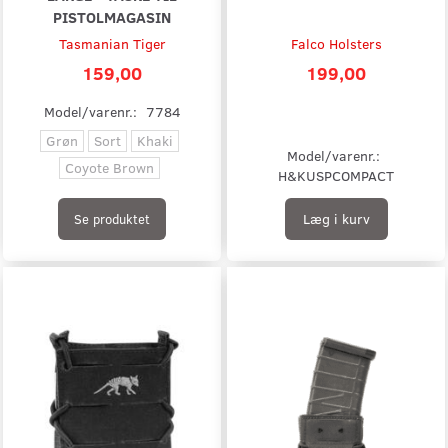
PISTOLMAGASIN
Tasmanian Tiger
Falco Holsters
159,00
199,00
Model/varenr.:
7784
Grøn
Sort
Khaki
Model/varenr.:
Coyote Brown
H&KUSPCOMPACT
Læg i kurv
Se produktet