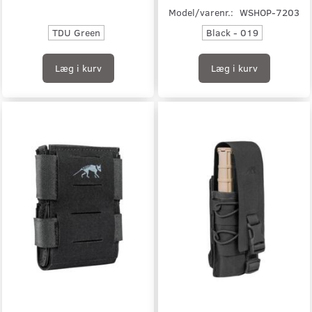
Model/varenr.:
WSHOP-7203
TDU Green
Black - 019
Læg i kurv
Læg i kurv