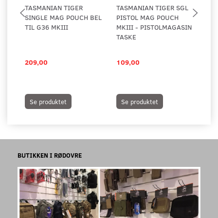
TASMANIAN TIGER
TASMANIAN TIGER SGL
MI
SINGLE MAG POUCH BEL
PISTOL MAG POUCH
PI
TIL G36 MKIII
MKIII - PISTOLMAGASIN
MU
TASKE
209,00
109,00
45
Se produktet
Se produktet
L
BUTIKKEN I RØDOVRE