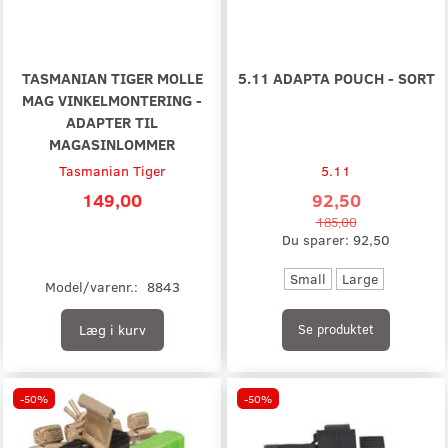
TASMANIAN TIGER MOLLE
5.11 ADAPTA POUCH - SORT
MAG VINKELMONTERING -
ADAPTER TIL
MAGASINLOMMER
Tasmanian Tiger
5.11
149,00
92,50
185,00
Du sparer:
92,50
Small
Large
Model/varenr.:
8843
Læg i kurv
Se produktet
-50%
-50%