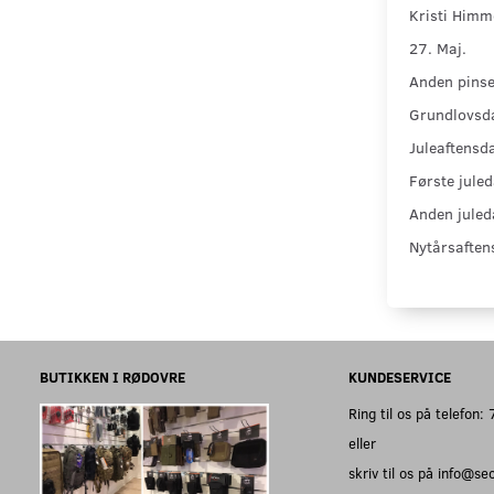
Kristi Himm
27. Maj.
Anden pins
Grundlovsd
Juleaftensd
Første juled
Anden juled
Nytårsaften
BUTIKKEN I RØDOVRE
KUNDESERVICE
Ring til os på telefon
eller
skriv til os på info@s