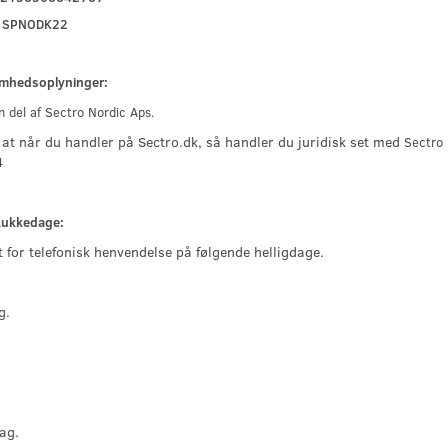
: SPNODK22
omhedsoplyninger:
 del af Sectro Nordic Aps.
 at når du handler på Sectro.dk, så handler du juridisk set med
Sectro
4
Lukkedage:
t for telefonisk henvendelse på følgende helligdage.
g.
ag.