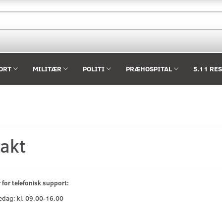
ORT
MILITÆR
POLITI
PRÆHOSPITAL
5.11 RE
akt
ider for telefonisk support:
redag: kl. 09.00-16.00