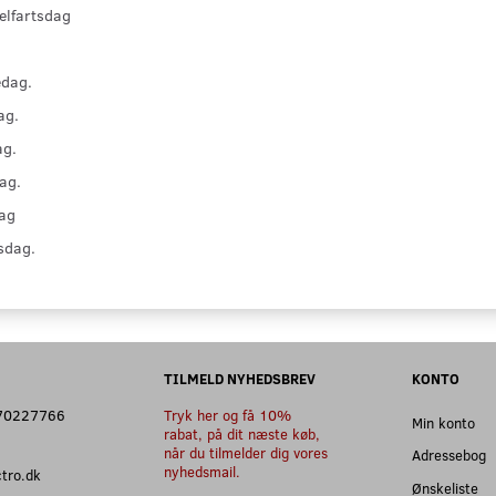
elfartsdag
edag.
ag.
ag.
ag.
ag
sdag.
TILMELD NYHEDSBREV
KONTO
: 70227766
Tryk her og få 10%
Min konto
rabat, på dit næste køb,
når du tilmelder dig vores
Adressebog
nyhedsmail.
ectro.dk
Ønskeliste