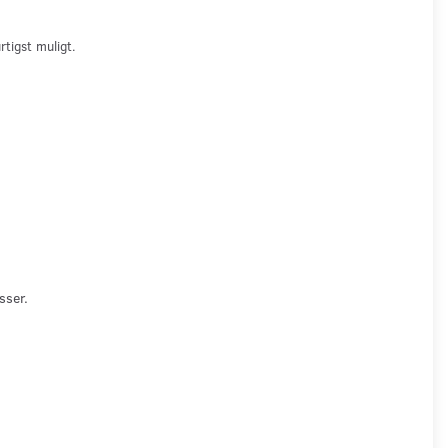
urtigst muligt.
asser.