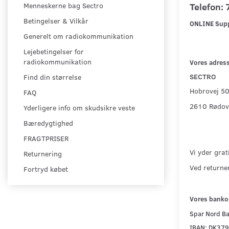
Menneskerne bag Sectro
Telefon: 
Betingelser & Vilkår
ONLINE Sup
Generelt om radiokommunikation
Lejebetingelser for
radiokommunikation
Vores adres
SECTRO
Find din størrelse
Hobrovej 5
FAQ
2610 Rødov
Yderligere info om skudsikre veste
Bæredygtighed
FRAGTPRISER
Vi yder grat
Returnering
Ved returner
Fortryd købet
Vores banko
Spar Nord Ba
IBAN: DK37