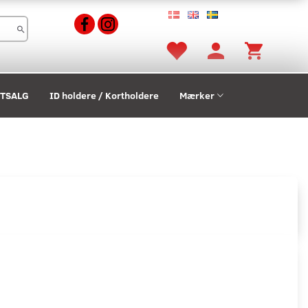
STSALG
ID holdere / Kortholdere
Mærker