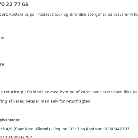
70 22 77 66
port:
Kontakt os på info@sectro.dk og s
kriv dine spørgsmål, så besvarer vi h
se:
0
re
is returfragt i forbindelse med bytning af varer hvor størrelsen ikke p
ing af varer, betaler man selv for returfragten.
plysninger:
nk A/S (Spar Nord Hillerød) - Reg. nr.: 9213 og Konto nr.: 0360042707
92130360042707