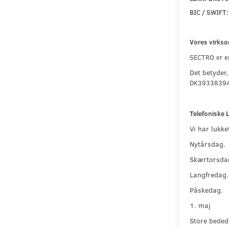
BIC / SWIFT
Vores virks
SECTRO er en
Det betyder,
DK3933839
Telefoniske 
Vi har lukke
Nytårsdag.
Skærtorsda
Langfredag.
Påskedag.
1. maj
Store beded