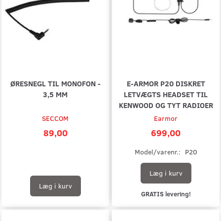
ØRESNEGL TIL MONOFON -
E-ARMOR P20 DISKRET
3,5 MM
LETVÆGTS HEADSET TIL
KENWOOD OG TYT RADIOER
SECCOM
Earmor
89,00
699,00
Model/varenr.:
P20
Læg i kurv
Læg i kurv
GRATIS levering!