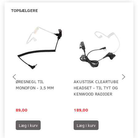
TOPSÆLGERE
ØRESNEGL TIL
AKUSTISK CLEARTUBE
EA
MONOFON - 3,5 MM
HEADSET - TIL TYT OG
KENWOOD RADIOER
89,00
189,00
39
Læg i kurv
Læg i kurv
S